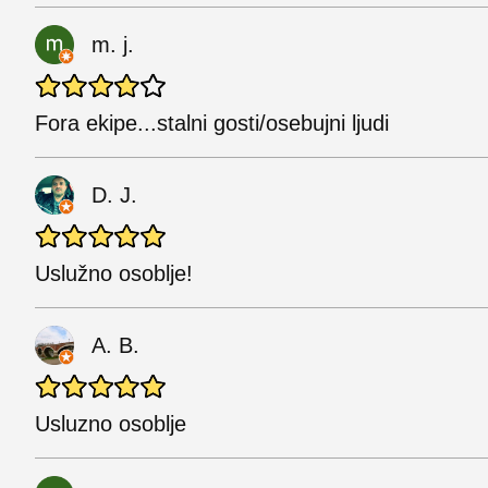
m. j.
Fora ekipe...stalni gosti/osebujni ljudi
D. J.
Uslužno osoblje!
A. B.
Usluzno osoblje