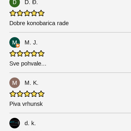
D. Đ.
Dobre konobarica rade
M. J.
Sve pohvale...
M. K.
Piva vrhunsk
d. k.