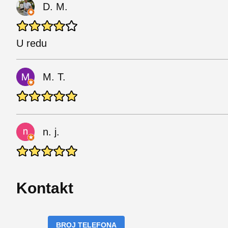
D. M.
U redu
M. T.
n. j.
Kontakt
BROJ TELEFONA