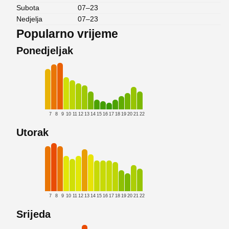
Subota
07–23
Nedjelja
07–23
Popularno vrijeme
Ponedjeljak
7
8
9
10
11
12
13
14
15
16
17
18
19
20
21
22
Utorak
7
8
9
10
11
12
13
14
15
16
17
18
19
20
21
22
Srijeda