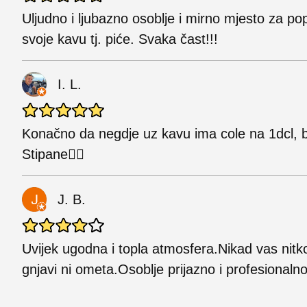
Uljudno i ljubazno osoblje i mirno mjesto za pop
svoje kavu tj. piće. Svaka čast!!!
I. L.
Konačno da negdje uz kavu ima cole na 1dcl, 
Stipane✌🏼
J. B.
Uvijek ugodna i topla atmosfera.Nikad vas nitk
gnjavi ni ometa.Osoblje prijazno i profesionalno