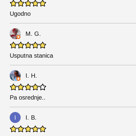
Ugodno
M. G.
Usputna stanica
I. H.
Pa osrednje..
I. B.