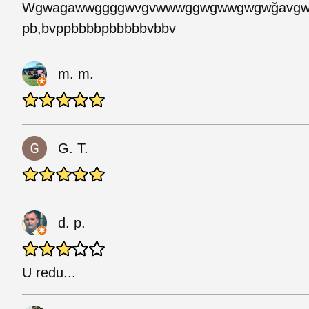
Wgwagawwggggwvgvwwwggwgwwgwgwğavgw
pb,bvppbbbbpbbbbbvbbv
m. m.
G. T.
d. p.
U redu...