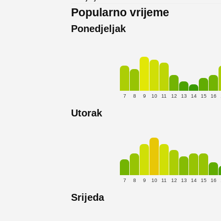
Popularno vrijeme
Ponedjeljak
7
8
9
10
11
12
13
14
15
16
Utorak
7
8
9
10
11
12
13
14
15
16
Srijeda