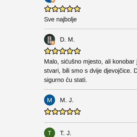
Sve najbolje
D. M.
Malo, sićušno mjesto, ali konobar
stvari, bili smo s dvije djevojčic
sigurno ću stati.
M. J.
T. J.