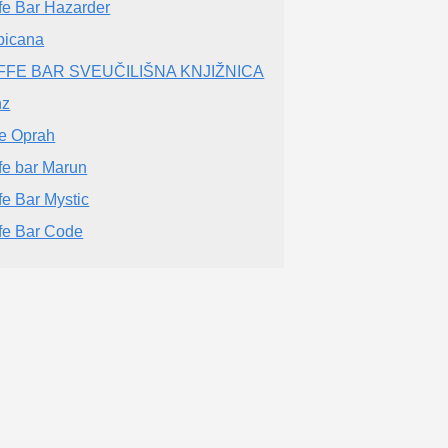
fe Bar Hazarder
picana
FFE BAR SVEUČILIŠNA KNJIŽNICA
nz
e Oprah
fe bar Marun
fe Bar Mystic
fe Bar Code