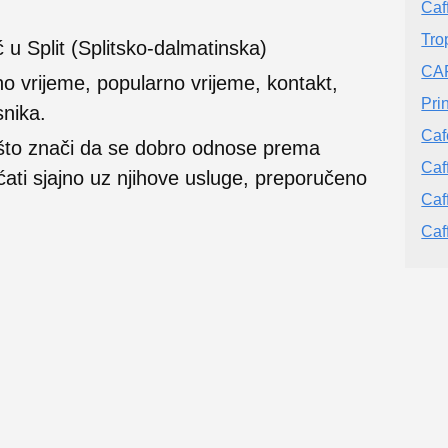
Caf
Tro
 u Split (Splitsko-dalmatinska)
CA
no vrijeme, popularno vrijeme, kontakt,
Pri
snika.
Caf
 što znači da se dobro odnose prema
Caf
ećati sjajno uz njihove usluge, preporučeno
Caf
Caf