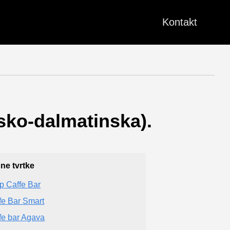
Kontakt
tsko-dalmatinska).
čne tvrtke
p Caffe Bar
fe Bar Smart
fe bar Agava