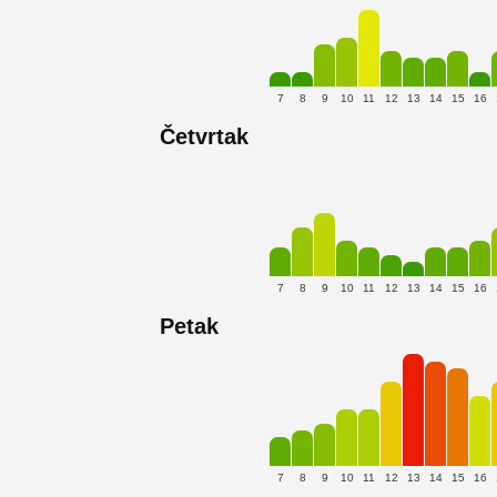
7
8
9
10
11
12
13
14
15
16
Četvrtak
7
8
9
10
11
12
13
14
15
16
Petak
7
8
9
10
11
12
13
14
15
16