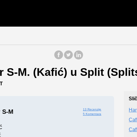
 S-M. (Kafić) u Split (Spli
T
Sli
Har
13 Recenzije
r S-M
5 Komentara
Caf
ć
Caf
ć