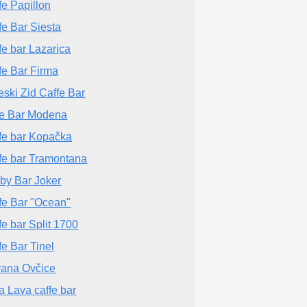
fe Papillon
fe Bar Siesta
fe bar Lazarica
fe Bar Firma
eski Zid Caffe Bar
e Bar Modena
fe bar Kopačka
fe bar Tramontana
by Bar Joker
fe Bar "Ocean"
fe bar Split 1700
fe Bar Tinel
ana Ovčice
a Lava caffe bar