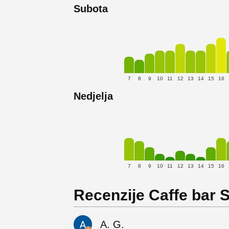
Subota
7
8
9
10
11
12
13
14
15
16
Nedjelja
7
8
9
10
11
12
13
14
15
16
Recenzije Caffe bar 
A. G.