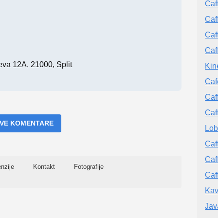
Caf
Caf
Caf
Caf
eva 12A, 21000, Split
Kin
Caf
Caf
Caf
 SVE KOMENTARE
Lob
Caf
Caf
nzije
Kontakt
Fotografije
Caf
Kav
Jav