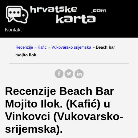
Kontakt
Recenzije
»
Kafic
»
Vukovarsko srijemska
»
Beach bar
mojito ilok
Recenzije Beach Bar
Mojito Ilok. (Kafić) u
Vinkovci (Vukovarsko-
srijemska).