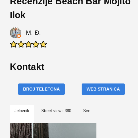
Recenzije Beach Bar Mojito
Ilok
M. Đ.
Kontakt
BROJ TELEFONA
WEB STRANICA
Jelovnik
Street view i 360
Sve