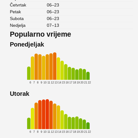
Četvrtak
06–23
Petak
06–23
Subota
06–23
Nedjelja
07–13
Popularno vrijeme
Ponedjeljak
6
7
8
9
10
11
12
13
14
15
16
17
18
19
20
21
22
Utorak
6
7
8
9
10
11
12
13
14
15
16
17
18
19
20
21
22