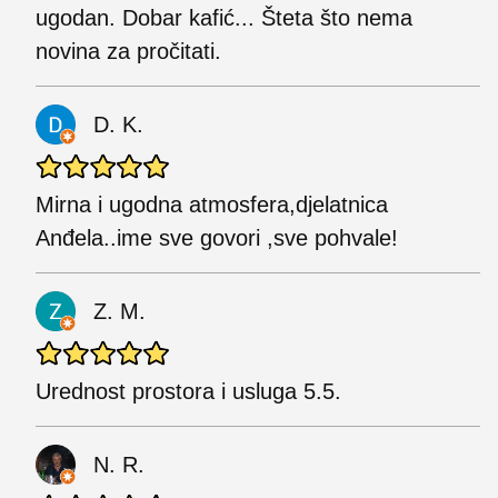
ugodan. Dobar kafić... Šteta što nema
novina za pročitati.
D. K.
Mirna i ugodna atmosfera,djelatnica
Anđela..ime sve govori ,sve pohvale!
Z. M.
Urednost prostora i usluga 5.5.
N. R.