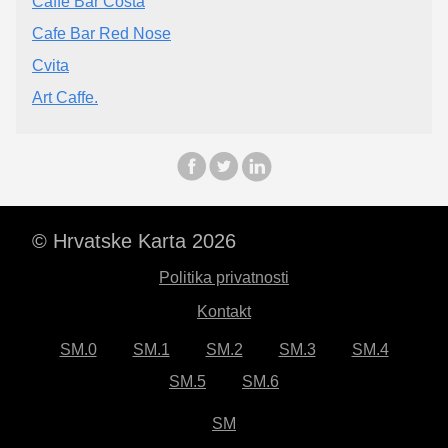
Caffe Bar Costa
Cafe Bar Red Nose
Cvita
Art Caffe.
© Hrvatske Karta 2026
Politika privatnosti
Kontakt
SM.0
SM.1
SM.2
SM.3
SM.4
SM.5
SM.6
SM