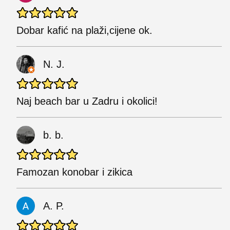
Dobar kafić na plaži,cijene ok.
N. J.
Naj beach bar u Zadru i okolici!
b. b.
Famozan konobar i zikica
A. P.