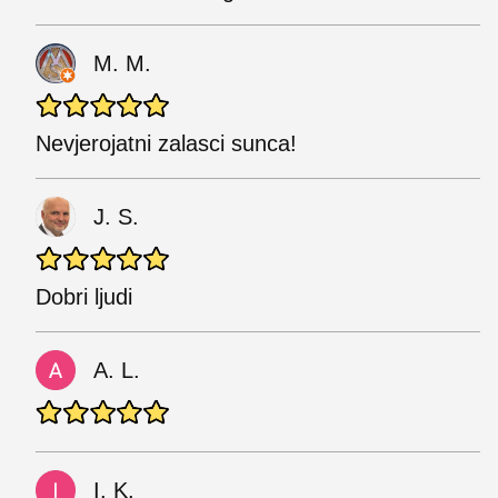
M. M.
Nevjerojatni zalasci sunca!
J. S.
Dobri ljudi
A. L.
I. K.