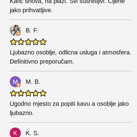
Kafic snova, na plazi. Svi susretljivi. Cijene
jako prihvatljive.
B. F.
Ljubazno osoblje, odlicna usluga i atmosfera.
Definitivno preporučam.
M. B.
Ugodno mjesto za popiti kavu a osoblje jako
ljubazno.
K. S.