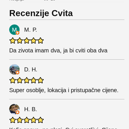
Recenzije Cvita
M. P.
Da zivota imam dva, ja bi cviti oba dva
D. H.
Super osoblje, lokacija i pristupačne cijene.
H. B.