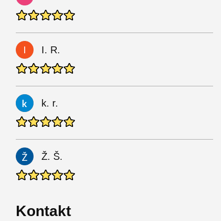
I. R.
k. r.
Ž. Š.
Kontakt