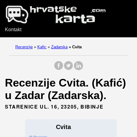
Kontakt
Recenzije
»
Kafic
»
Zadarska
»
Cvita
Recenzije Cvita. (Kafić)
u Zadar (Zadarska).
STARENICE UL. 16, 23205, BIBINJE
Cvita
45 Recenzije