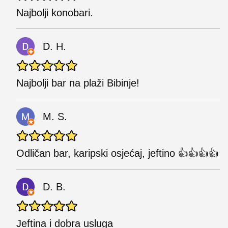
Najbolji konobari.
D. H.
Najbolji bar na plaži Bibinje!
M. S.
Odličan bar, karipski osjećaj, jeftino 👍👍👍👍
D. B.
Jeftina i dobra usluga