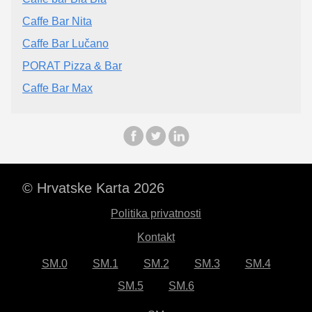
Caffe Bar Nita
Caffe Bar Lučano
PORAT Pizza & Bar
Caffe Bar Max
© Hrvatske Karta 2026
Politika privatnosti
Kontakt
SM.0
SM.1
SM.2
SM.3
SM.4
SM.5
SM.6