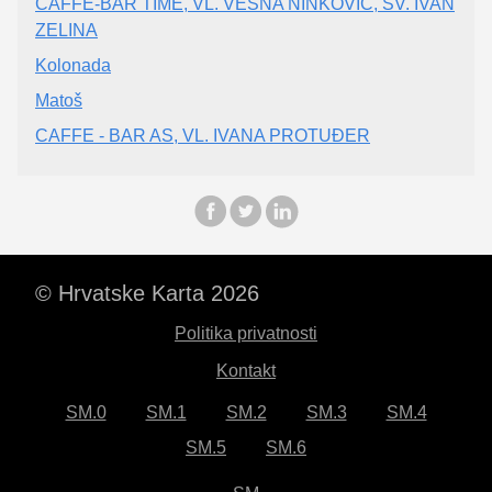
CAFFE-BAR TIME, VL. VESNA NINKOVIĆ, SV. IVAN
ZELINA
Kolonada
Matoš
CAFFE - BAR AS, VL. IVANA PROTUĐER
© Hrvatske Karta 2026
Politika privatnosti
Kontakt
SM.0
SM.1
SM.2
SM.3
SM.4
SM.5
SM.6