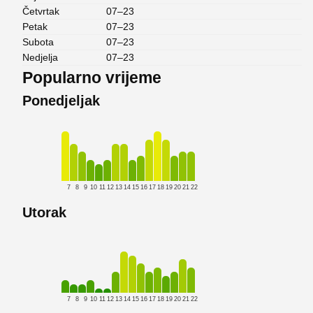
Četvrtak
07–23
Petak
07–23
Subota
07–23
Nedjelja
07–23
Popularno vrijeme
Ponedjeljak
7
8
9
10
11
12
13
14
15
16
17
18
19
20
21
22
Utorak
7
8
9
10
11
12
13
14
15
16
17
18
19
20
21
22