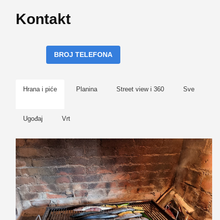
Kontakt
BROJ TELEFONA
Hrana i piće
Planina
Street view i 360
Sve
Ugođaj
Vrt