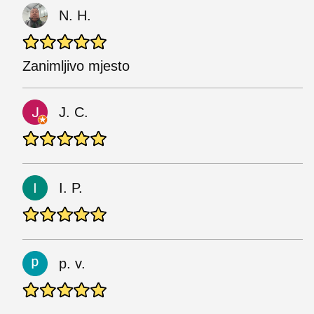
N. H.
Zanimljivo mjesto
J. C.
I. P.
p. v.