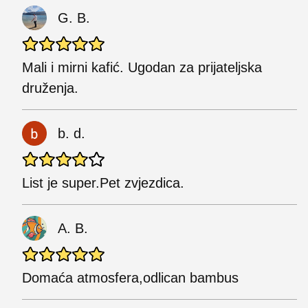
G. B.
Mali i mirni kafić. Ugodan za prijateljska
druženja.
b. d.
List je super.Pet zvjezdica.
A. B.
Domaća atmosfera,odlican bambus