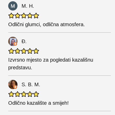
M. H.
Odlični glumci, odlična atmosfera.
Đ.
Izvrsno mjesto za pogledati kazališnu
predstavu.
S. B. M.
Odlično kazalište a smijeh!