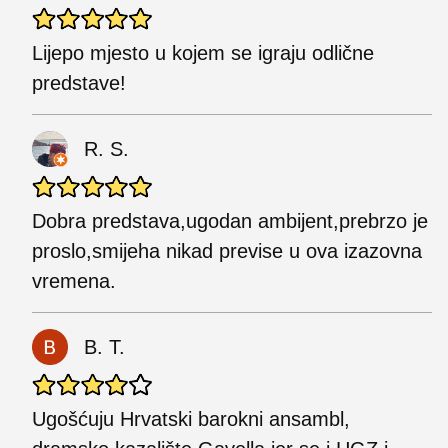
Lijepo mjesto u kojem se igraju odlične
predstave!
R. S.
Dobra predstava,ugodan ambijent,prebrzo je
proslo,smijeha nikad previse u ova izazovna
vremena.
B. T.
Ugošćuju Hrvatski barokni ansambl,