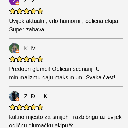
Z. V.
Uvijek aktualni, vrlo humorni , odlična ekipa.
Super zabava
K. M.
Predobri glumci! Odličan scenarij. U
minimalizmu daju maksimum. Svaka čast!
Z. Đ. -. K.
kultno mjesto za smijeh i razbibrigu uz uvijek
odličnu glumačku ekipu🥂