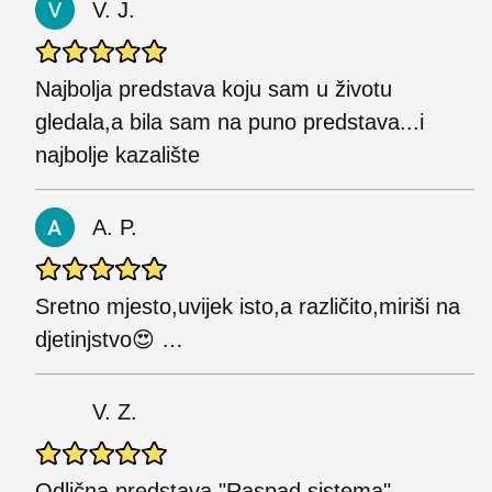
V. J.
Najbolja predstava koju sam u životu
gledala,a bila sam na puno predstava...i
najbolje kazalište
A. P.
Sretno mjesto,uvijek isto,a različito,miriši na
djetinjstvo😍 …
V. Z.
Odlična predstava "Raspad sistema"