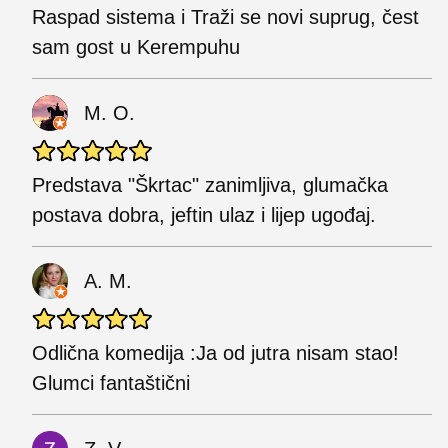
Raspad sistema i Traži se novi suprug, čest
sam gost u Kerempuhu
M. O.
Predstava "Škrtac" zanimljiva, glumačka
postava dobra, jeftin ulaz i lijep ugođaj.
A. M.
Odlična komedija :Ja od jutra nisam stao!
Glumci fantaštični