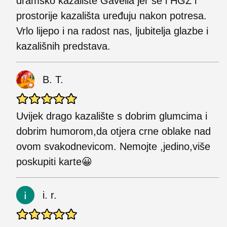
dramsko kazalište Gavella jer se i HGZ i
prostorije kazališta uređuju nakon potresa.
Vrlo lijepo i na radost nas, ljubitelja glazbe i
kazališnih predstava.
B. T.
Uvijek drago kazalište s dobrim glumcima i
dobrim humorom,da otjera crne oblake nad
ovom svakodnevicom. Nemojte ,jedino,više
poskupiti karte😀
i. r.