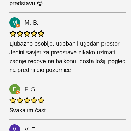
predstavu.😊
M. B.
Ljubazno osoblje, udoban i ugodan prostor.
Jedini savjet za predstave nikako uzimati
zadnje redove na balkonu, dosta lošiji pogled
na prednji dio pozornice
F. S.
Svaka im čast.
V. F.