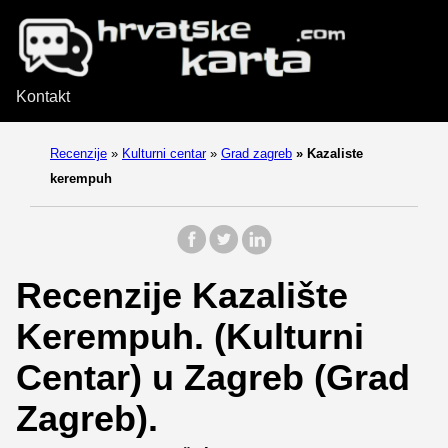
Kontakt
Recenzije
»
Kulturni centar
»
Grad zagreb
»
Kazaliste
kerempuh
Recenzije Kazalište
Kerempuh. (Kulturni
Centar) u Zagreb (Grad
Zagreb).