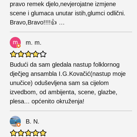
pravo remek djelo,nevjerojatne izmjene
scene i glumaca unutar istih,glumci odlični.
Bravo,Bravo!!!!👍 …
m. m.
Budući da sam gledala nastup folklornog
dječjeg ansambla I.G.Kovačić(nastup moje
unučice) oduševljena sam sa cijelom
izvedbom, od ambijenta, scene, glazbe,
plesa... općenito okruženja!
B. N.