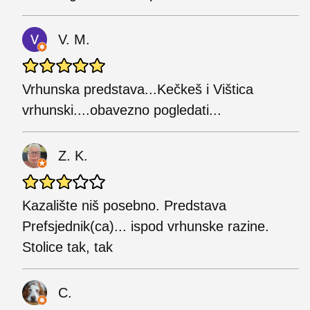
V. M.
Vrhunska predstava...Kečkeš i Vištica
vrhunski....obavezno pogledati...
Z. K.
Kazalište niš posebno. Predstava
Prefsjednik(ca)... ispod vrhunske razine.
Stolice tak, tak
C.