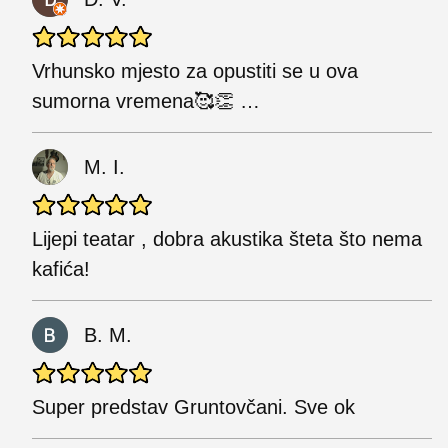
Vrhunsko mjesto za opustiti se u ova
sumorna vremena🥰👏 …
M. I.
Lijepi teatar , dobra akustika šteta što nema
kafića!
B. M.
Super predstav Gruntovčani. Sve ok