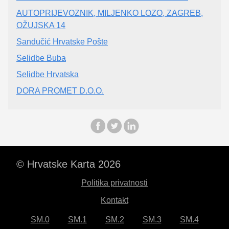
AUTOPRIJEVOZNIK, MILJENKO LOZO, ZAGREB,
OŽUJSKA 14
Sandučić Hrvatske Pošte
Selidbe Buba
Selidbe Hrvatska
DORA PROMET D.O.O.
© Hrvatske Karta 2026
Politika privatnosti
Kontakt
SM.0
SM.1
SM.2
SM.3
SM.4