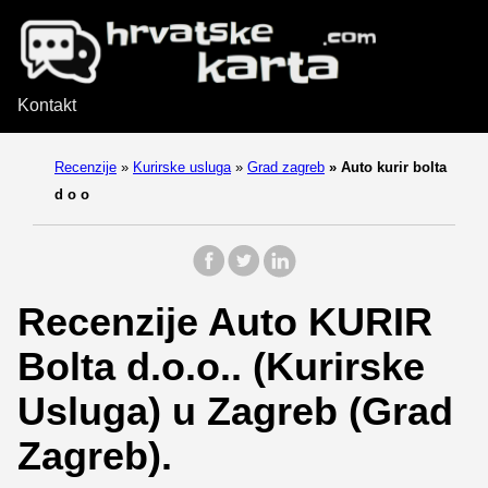
Kontakt
Recenzije
»
Kurirske usluga
»
Grad zagreb
»
Auto kurir bolta
d o o
Recenzije Auto KURIR
Bolta d.o.o.. (Kurirske
Usluga) u Zagreb (Grad
Zagreb).