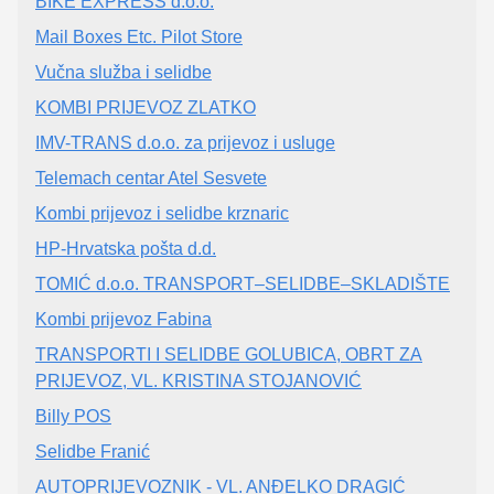
BIKE EXPRESS d.o.o.
Mail Boxes Etc. Pilot Store
Vučna služba i selidbe
KOMBI PRIJEVOZ ZLATKO
IMV-TRANS d.o.o. za prijevoz i usluge
Telemach centar Atel Sesvete
Kombi prijevoz i selidbe krznaric
HP-Hrvatska pošta d.d.
TOMIĆ d.o.o. TRANSPORT–SELIDBE–SKLADIŠTE
Kombi prijevoz Fabina
TRANSPORTI I SELIDBE GOLUBICA, OBRT ZA
PRIJEVOZ, VL. KRISTINA STOJANOVIĆ
Billy POS
Selidbe Franić
AUTOPRIJEVOZNIK - VL. ANĐELKO DRAGIĆ