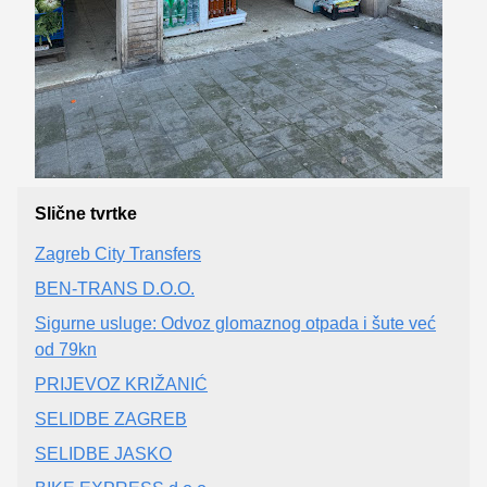
Slične tvrtke
Zagreb City Transfers
BEN-TRANS D.O.O.
Sigurne usluge: Odvoz glomaznog otpada i šute već
od 79kn
PRIJEVOZ KRIŽANIĆ
SELIDBE ZAGREB
SELIDBE JASKO