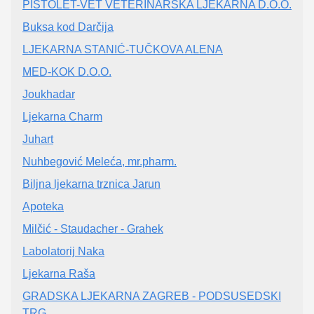
PISTOLET-VET VETERINARSKA LJEKARNA D.O.O.
Buksa kod Darčija
LJEKARNA STANIĆ-TUČKOVA ALENA
MED-KOK D.O.O.
Joukhadar
Ljekarna Charm
Juhart
Nuhbegović Meleća, mr.pharm.
Biljna ljekarna trznica Jarun
Apoteka
Milčić - Staudacher - Grahek
Labolatorij Naka
Ljekarna Raša
GRADSKA LJEKARNA ZAGREB - PODSUSEDSKI
TRG