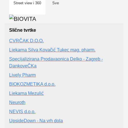
Street view i 360
Sve
Slične tvrtke
CVRČAK D.O.O.
Ljekarna Silva Kovačić Tukec mag. pharm.
Specijalizirana Prodavaonica Delko - Zagreb -
DankoveČKa
Lively Pharm
BIOKOZMETIKA d.o.o.
Ljekarna Mezulić
Neuroth
NEVIS d.o.o.
UpsideDown - Na vrh dola