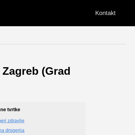
Kontakt
 Zagreb (Grad
čne tvrtke
beri zdravlje
jna drogerija