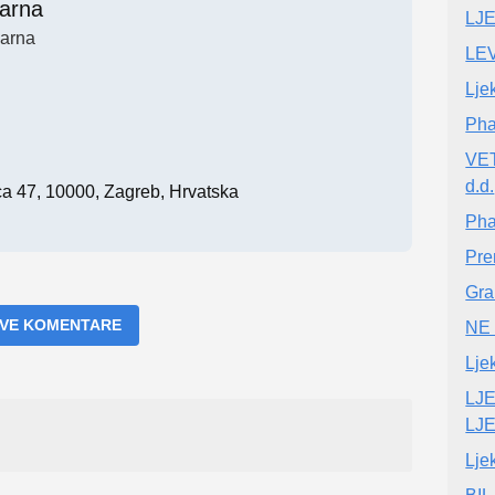
karna
LJ
karna
LE
Lje
Pha
VE
d.d.
a 47, 10000, Zagreb, Hrvatska
Pha
Pr
Gra
 SVE KOMENTARE
NE 
Lje
LJ
LJ
Lje