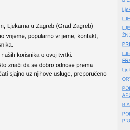
BI
Lje
LJ
m, Ljekarna u Zagreb (Grad Zagreb)
LJE
ŽN
no vrijeme, popularno vrijeme, kontakt,
snika.
PRI
LJE
ših korisnika o ovoj tvrtki.
FR
 što znači da se dobro odnose prema
Lje
ećati sjajno uz njihove usluge, preporučeno
OR
PO
AP
BI
PO
PR