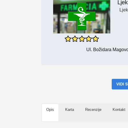
Lje
Lje
Ul. Božidara Magovc
VIDI
Opis
Karta
Recenzije
Kontakt