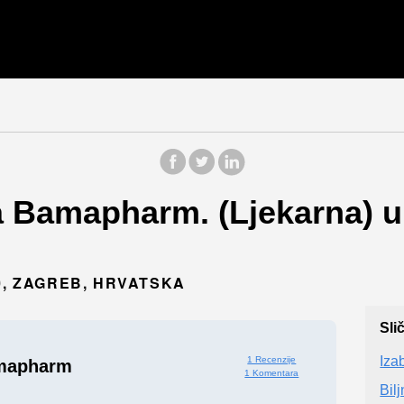
a Bamapharm. (Ljekarna) u
0, ZAGREB, HRVATSKA
Sli
Iza
1 Recenzije
amapharm
1 Komentara
Bil