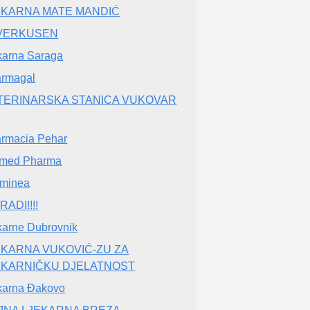
EKARNA MATE MANDIĆ
VERKUSEN
karna Saraga
rmagal
TERINARSKA STANICA VUKOVAR
rmacia Pehar
emed Pharma
minea
RADI!!!!
karne Dubrovnik
EKARNA VUKOVIĆ-ZU ZA
EKARNIČKU DJELATNOST
karna Đakovo