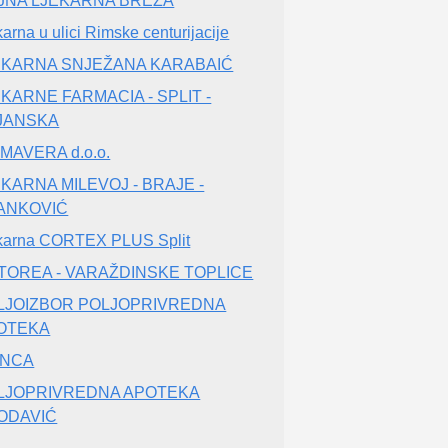
LJNA LJEKARNA BREZA
karna u ulici Rimske centurijacije
EKARNA SNJEŽANA KARABAIĆ
KARNE FARMACIA - SPLIT -
JANSKA
MAVERA d.o.o.
KARNA MILEVOJ - BRAJE -
ANKOVIĆ
karna CORTEX PLUS Split
TOREA - VARAŽDINSKE TOPLICE
LJOIZBOR POLJOPRIVREDNA
OTEKA
ANCA
LJOPRIVREDNA APOTEKA
ODAVIĆ