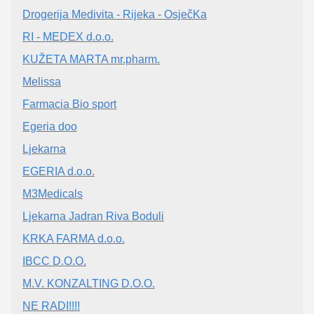
Drogerija Medivita - Rijeka - OsječKa
RI - MEDEX d.o.o.
KUŽETA MARTA mr.pharm.
Melissa
Farmacia Bio sport
Egeria doo
Ljekarna
EGERIA d.o.o.
M3Medicals
Ljekarna Jadran Riva Boduli
KRKA FARMA d.o.o.
IBCC D.O.O.
M.V. KONZALTING D.O.O.
NE RADI!!!!