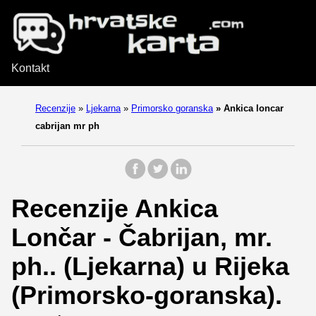
Kontakt
Recenzije
»
Ljekarna
»
Primorsko goranska
»
Ankica loncar
cabrijan mr ph
Recenzije Ankica
Lončar - Čabrijan, mr.
ph.. (Ljekarna) u Rijeka
(Primorsko-goranska).