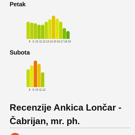
Petak
8
9
10
11
12
13
14
15
16
17
18
19
Subota
8
9
10
11
12
Recenzije Ankica Lončar -
Čabrijan, mr. ph.