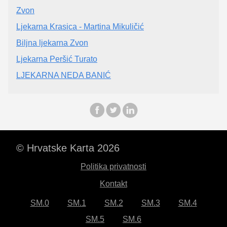
Zvon
Ljekarna Krasica - Martina Mikuličić
Biljna ljekarna Zvon
Ljekarna Peršić Turato
LJEKARNA NEDA BANIĆ
© Hrvatske Karta 2026
Politika privatnosti
Kontakt
SM.0
SM.1
SM.2
SM.3
SM.4
SM.5
SM.6