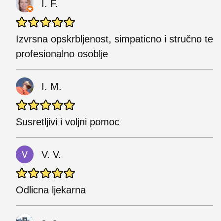
I. F.
Izvrsna opskrbljenost, simpaticno i stručno te
profesionalno osoblje
I. M.
Susretljivi i voljni pomoc
V. V.
Odlicna ljekarna