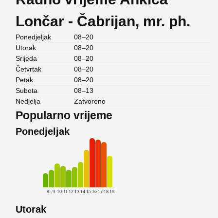
Lončar - Čabrijan, mr. ph.
Ponedjeljak
08–20
Utorak
08–20
Srijeda
08–20
Četvrtak
08–20
Petak
08–20
Subota
08–13
Nedjelja
Zatvoreno
Popularno vrijeme
Ponedjeljak
8
9
10
11
12
13
14
15
16
17
18
19
Utorak