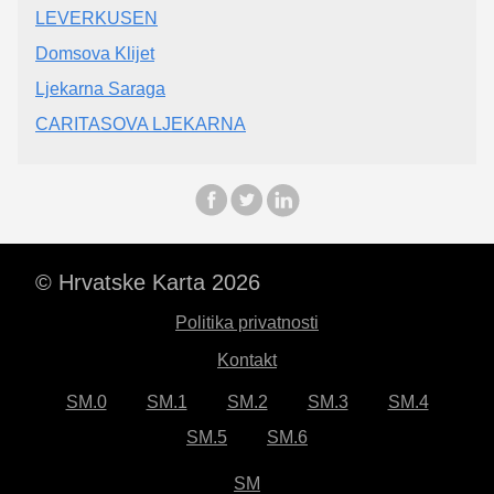
LEVERKUSEN
Domsova Klijet
Ljekarna Saraga
CARITASOVA LJEKARNA
© Hrvatske Karta 2026
Politika privatnosti
Kontakt
SM.0
SM.1
SM.2
SM.3
SM.4
SM.5
SM.6
SM