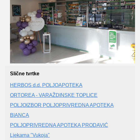
Slične tvrtke
HERBOS d.d. POLJOAPOTEKA
ORTOREA - VARAŽDINSKE TOPLICE
POLJOIZBOR POLJOPRIVREDNA APOTEKA
BIANCA
POLJOPRIVREDNA APOTEKA PRODAVIĆ
Ljekarna "Vukoja"