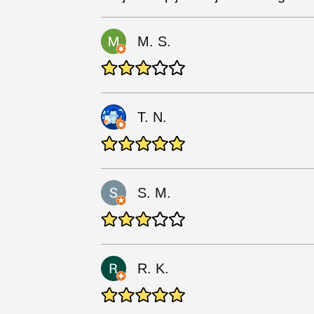
M. S.
T. N.
S. M.
R. K.