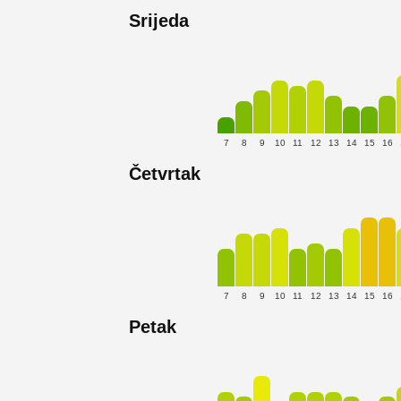
Srijeda
7
8
9
10
11
12
13
14
15
16
Četvrtak
7
8
9
10
11
12
13
14
15
16
Petak