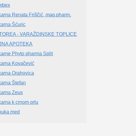
mbex
karna Renata Friščić, mag.pharm.
karna Šćuric
TOREA - VARAŽDINSKE TOPLICE
LJNA APOTEKA
karne Phyto pharma Split
karna Kovačević
karna Orahovica
karna Štefan
karna Zeus
karna k crnom orlu
nuka med