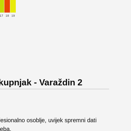
17
18
19
kupnjak - Varaždin 2
esionalno osoblje, uvijek spremni dati
reba.