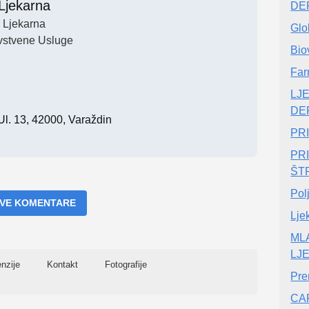
Ljekarna
DE
Ljekarna
Glo
vstvene Usluge
Biov
Far
LJ
DE
l. 13, 42000, Varaždin
PR
PR
ŠT
Pol
 SVE KOMENTARE
Lje
ML
LJ
nzije
Kontakt
Fotografije
Pr
CA