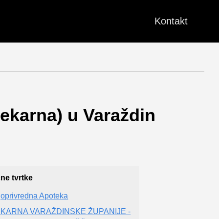
Kontakt
jekarna) u Varaždin
čne tvrtke
joprivredna Apoteka
EKARNA VARAŽDINSKE ŽUPANIJE -