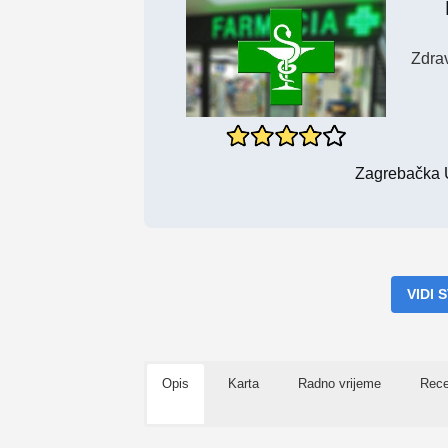
Zdra
Zagrebačka U
VIDI
Opis
Karta
Radno vrijeme
Rece