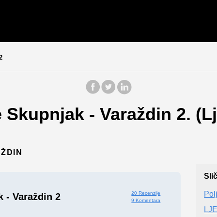
2
 Skupnjak - Varaždin 2. (L
AŽDIN
Sli
Pol
20 Recenzije
 - Varaždin 2
9 Komentara
LJ