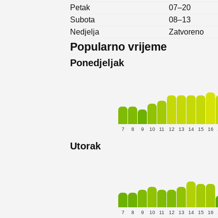
Petak
07–20
Subota
08–13
Nedjelja
Zatvoreno
Popularno vrijeme
Ponedjeljak
7
8
9
10
11
12
13
14
15
16
Utorak
7
8
9
10
11
12
13
14
15
16