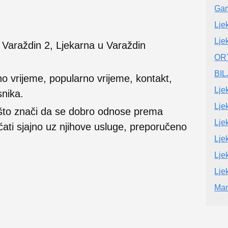
Ga
Lje
Lje
 Varaždin 2, Ljekarna u Varaždin
OR
BI
no vrijeme, popularno vrijeme, kontakt,
Lje
snika.
Lje
 što znači da se dobro odnose prema
Lje
ećati sjajno uz njihove usluge, preporučeno
Lje
Lje
Lje
Ma