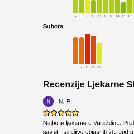
7
8
9
10
11
12
13
14
15
16
Subota
8
9
10
11
12
Recenzije Ljekarne S
N. P.
Najbolje ljekarne u Varaždinu. Prof
savjet i strpljivo objasniti što god t