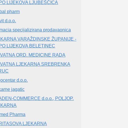
PO LIJEKOVA LJUBEŠČICA
bal pharm
it d.o.o.
macia specijalizirana prodavaonica
EKARNA VARAŽDINSKE ŽUPANIJE -
PO LIJEKOVA BELETINEC
IVATNA ORD. MEDICINE RADA
IVATNA LJEKARNA SREBRENKA
RUC
jocentar d.o.o.
karne jagatic
ADEN-COMMERCE d.o.o., POLJOP.
EKARNA
emed Pharma
RITASOVA LJEKARNA