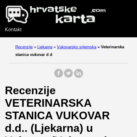
Kontakt
Recenzije
»
Ljekarna
»
Vukovarsko srijemska
»
Veterinarska
stanica vukovar d d
Recenzije
VETERINARSKA
STANICA VUKOVAR
d.d.. (Ljekarna) u