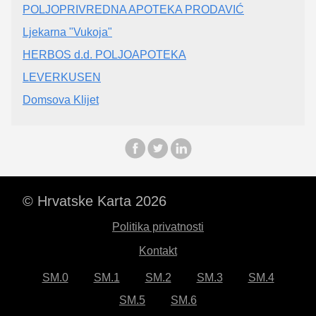
POLJOPRIVREDNA APOTEKA PRODAVIĆ
Ljekarna "Vukoja"
HERBOS d.d. POLJOAPOTEKA
LEVERKUSEN
Domsova Klijet
© Hrvatske Karta 2026
Politika privatnosti
Kontakt
SM.0
SM.1
SM.2
SM.3
SM.4
SM.5
SM.6