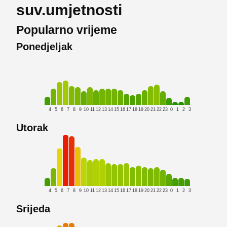
suv.umjetnosti
Popularno vrijeme
Ponedjeljak
4
5
6
7
8
9
10
11
12
13
14
15
16
17
18
19
20
21
22
23
0
1
2
3
Utorak
4
5
6
7
8
9
10
11
12
13
14
15
16
17
18
19
20
21
22
23
0
1
2
3
Srijeda