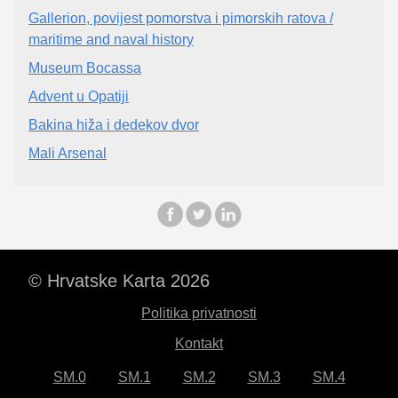
Gallerion, povijest pomorstva i pimorskih ratova /
maritime and naval history
Museum Bocassa
Advent u Opatiji
Bakina hiža i dedekov dvor
Mali Arsenal
© Hrvatske Karta 2026
Politika privatnosti
Kontakt
SM.0
SM.1
SM.2
SM.3
SM.4