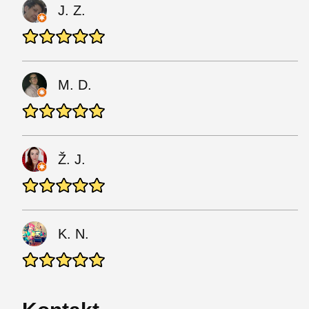
J. Z.
M. D.
Ž. J.
K. N.