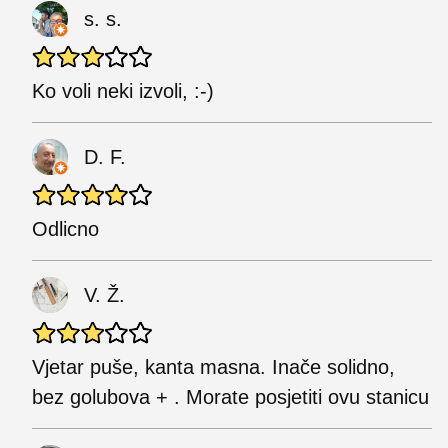
s. s.
Ko voli neki izvoli, :-)
D. F.
Odlicno
V. Ž.
Vjetar puše, kanta masna. Inače solidno,
bez golubova + . Morate posjetiti ovu stanicu