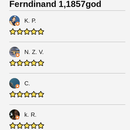
Ferndinand 1,1857god
K. P.
N. Z. V.
C.
k. R.