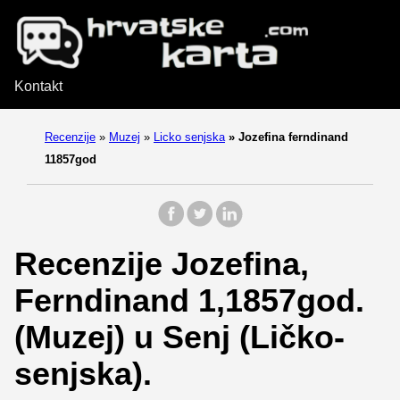
Kontakt
Recenzije
»
Muzej
»
Licko senjska
»
Jozefina ferndinand
11857god
Recenzije Jozefina,
Ferndinand 1,1857god.
(Muzej) u Senj (Ličko-
senjska).