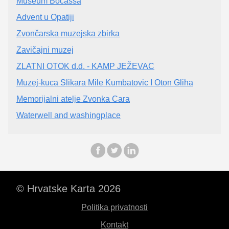
Museum Bocassa
Advent u Opatiji
Zvončarska muzejska zbirka
Zavičajni muzej
ZLATNI OTOK d.d. - KAMP JEŽEVAC
Muzej-kuca Slikara Mile Kumbatovic I Oton Gliha
Memorijalni atelje Zvonka Cara
Waterwell and washingplace
© Hrvatske Karta 2026
Politika privatnosti
Kontakt