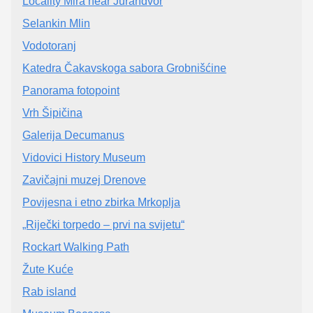
Locality Mira near Jurandvor
Selankin Mlin
Vodotoranj
Katedra Čakavskoga sabora Grobnišćine
Panorama fotopoint
Vrh Šipičina
Galerija Decumanus
Vidovici History Museum
Zavičajni muzej Drenove
Povijesna i etno zbirka Mrkoplja
„Riječki torpedo – prvi na svijetu“
Rockart Walking Path
Žute Kuće
Rab island