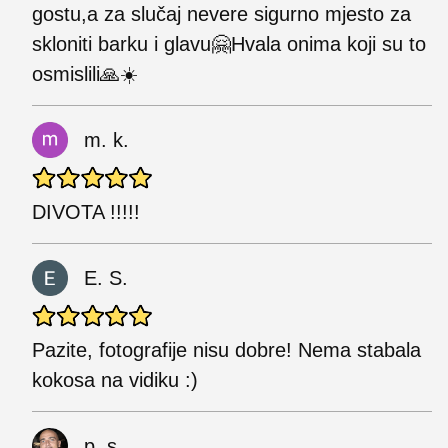
gostu,a za slučaj nevere sigurno mjesto za
skloniti barku i glavu🤗Hvala onima koji su to
osmislili🙏☀️
m. k.
DIVOTA !!!!!
E. S.
Pazite, fotografije nisu dobre! Nema stabala
kokosa na vidiku :)
p. s.