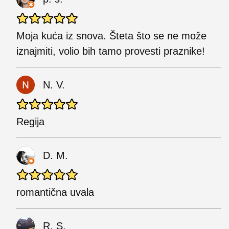
Moja kuća iz snova. Šteta što se ne može
iznajmiti, volio bih tamo provesti praznike!
N. V.
Regija
D. M.
romantična uvala
R. S.