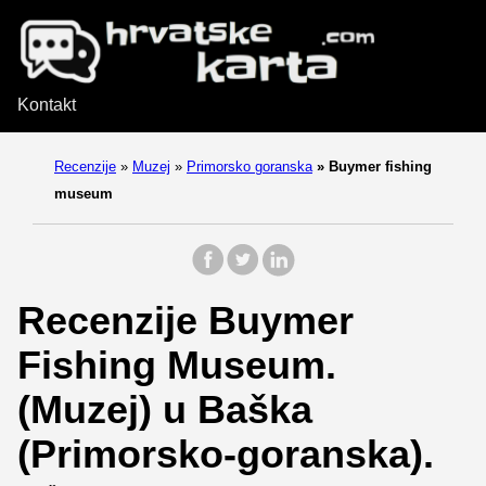
Kontakt
Recenzije
»
Muzej
»
Primorsko goranska
»
Buymer fishing
museum
Recenzije Buymer
Fishing Museum.
(Muzej) u Baška
(Primorsko-goranska).