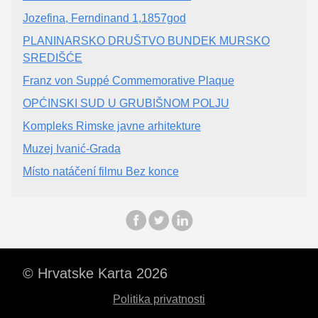
Jozefina, Ferndinand 1,1857god
PLANINARSKO DRUŠTVO BUNDEK MURSKO
SREDIŠĆE
Franz von Suppé Commemorative Plaque
OPĆINSKI SUD U GRUBIŠNOM POLJU
Kompleks Rimske javne arhitekture
Muzej Ivanić-Grada
Místo natáčení filmu Bez konce
© Hrvatske Karta 2026
Politika privatnosti