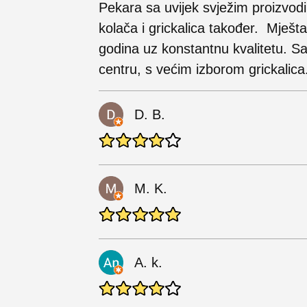
Pekara sa uvijek svježim proizvodim
kolača i grickalica također. Mješta
godina uz konstantnu kvalitetu. S
centru, s većim izborom grickalica
D. B.
M. K.
A. k.