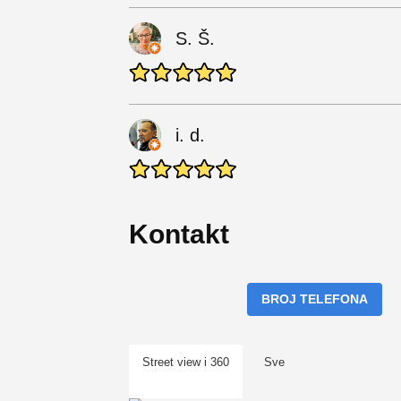
S. Š.
i. d.
Kontakt
BROJ TELEFONA
Street view i 360
Sve