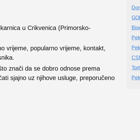
Dor
GO
ekarnica u Crikvenica (Primorsko-
Bio
Pek
no vrijeme, popularno vrijeme, kontakt,
Pek
snika.
CSM
 što znači da se dobro odnose prema
Tor
ećati sjajno uz njihove usluge, preporučeno
Pek