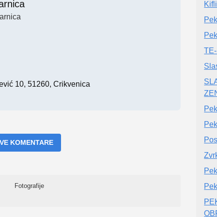
arnica
Kifl
arnica
Pek
Pek
TE-
Sla
SL
ević 10, 51260, Crikvenica
ZE
Pek
Pek
Pos
 SVE KOMENTARE
Zvr
Pek
Fotografije
Pek
PE
OBR