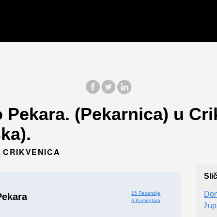
o Pekara. (Pekarnica) u Cr
ka).
, CRIKVENICA
Sli
Dom
15 Recenzije
Pekara
6 Komentara
žup