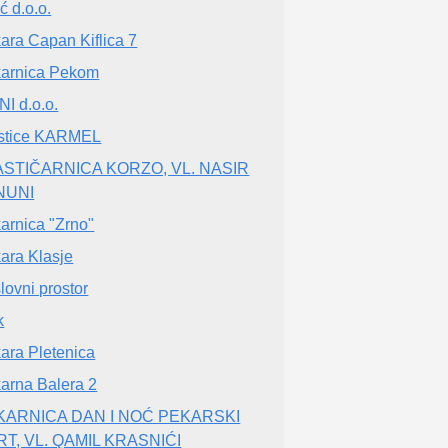
ić d.o.o.
ara Capan Kiflica 7
arnica Pekom
NI d.o.o.
stice KARMEL
ASTIČARNICA KORZO, VL. NASIR
NUNI
arnica "Zrno"
ara Klasje
lovni prostor
k
ara Pletenica
arna Balera 2
KARNICA DAN I NOĆ PEKARSKI
T, VL. QAMIL KRASNIĆI