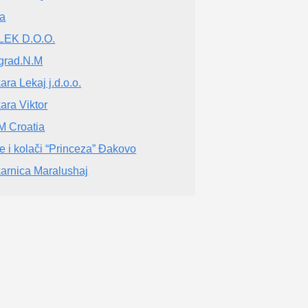
a
LEK D.O.O.
grad.N.M
ara Lekaj j.d.o.o.
ara Viktor
 Croatia
te i kolači “Princeza” Đakovo
arnica Maralushaj