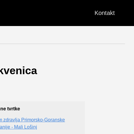
Kontakt
ikvenica
čne tvrtke
 zdravlja Primorsko-Goranske
anije - Mali Lošinj