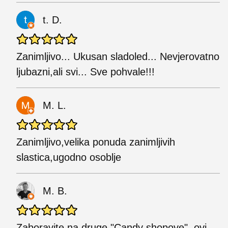
t. D.
Zanimljivo... Ukusan sladoled... Nevjerovatno
ljubazni,ali svi... Sve pohvale!!!
M. L.
Zanimljivo,velika ponuda zanimljivih
slastica,ugodno osoblje
M. B.
Zaboravite na druge "Candy shopove", ovi