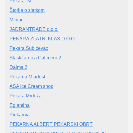
Pekara “M”
Štorija o slatkom
Mlinar
JADRANTRADE d.o.o.
PEKARA ZLATNI KLAS D.O.O.
Pekara Šubićevac
Slastičarnica Calimero 2
Dalma 2
Pekarna Mladost
ASA Ice Cream shop
Pekara Mrdeža
Eglantina
Piekarnia
PEKARNA ALBERT PEKARSKI OBRT