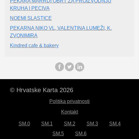
PEKARA MARRDI OBRT ZA PROIZVODNJU
KRUHA I PECIVA
NOEMI SLASTICE
PEKARNA NIKO VL, VALENTINA LUMEŽI, K.
ZVONIMIRA
Kindred cafe & bakery
© Hrvatske Karta 2026
Politika privatnosti
Kontakt
SM.0
SM.1
SM.2
SM.3
SM.4
SM.5
SM.6