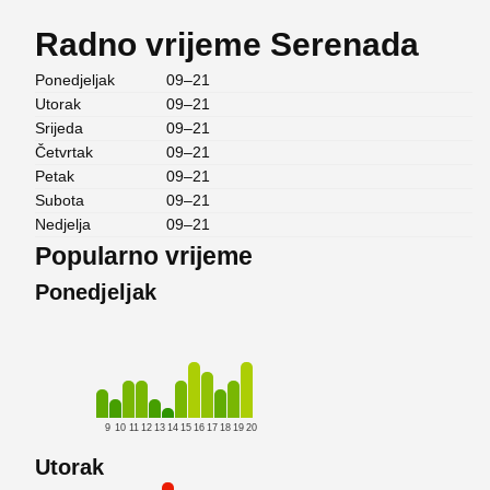
Radno vrijeme Serenada
Ponedjeljak
09–21
Utorak
09–21
Srijeda
09–21
Četvrtak
09–21
Petak
09–21
Subota
09–21
Nedjelja
09–21
Popularno vrijeme
Ponedjeljak
9
10
11
12
13
14
15
16
17
18
19
20
Utorak