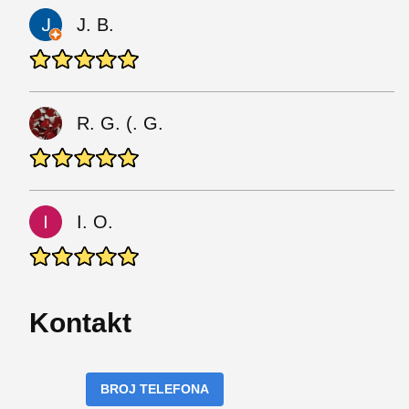
J. B.
R. G. (. G.
I. O.
Kontakt
BROJ TELEFONA