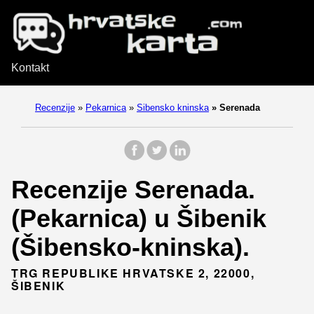
Kontakt
Recenzije
»
Pekarnica
»
Sibensko kninska
»
Serenada
Recenzije Serenada.
(Pekarnica) u Šibenik
(Šibensko-kninska).
TRG REPUBLIKE HRVATSKE 2, 22000,
ŠIBENIK