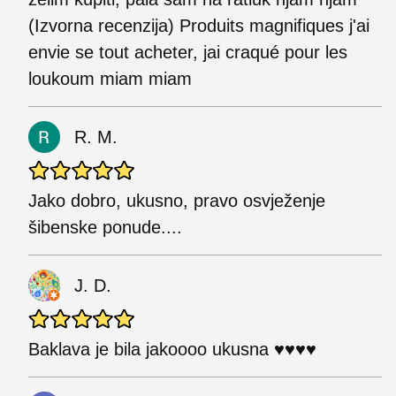
(Izvorna recenzija) Produits magnifiques j'ai
envie se tout acheter, jai craqué pour les
loukoum miam miam
R. M.
Jako dobro, ukusno, pravo osvježenje
šibenske ponude....
J. D.
Baklava je bila jakoooo ukusna ♥️♥️♥️♥️