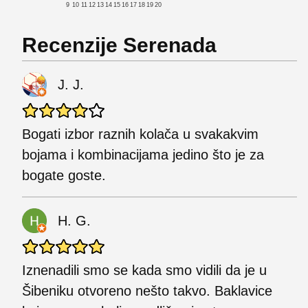
9
10
11
12
13
14
15
16
17
18
19
20
Recenzije Serenada
J. J.
Bogati izbor raznih kolača u svakakvim
bojama i kombinacijama jedino što je za
bogate goste.
H. G.
Iznenadili smo se kada smo vidili da je u
Šibeniku otvoreno nešto takvo. Baklavice