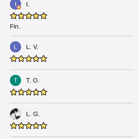
t.
Fin.
L. V.
T. O.
L. G.