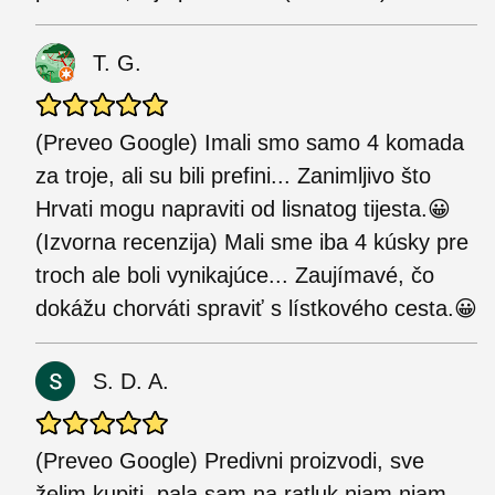
T. G.
(Preveo Google) Imali smo samo 4 komada
za troje, ali su bili prefini... Zanimljivo što
Hrvati mogu napraviti od lisnatog tijesta.😀
(Izvorna recenzija) Mali sme iba 4 kúsky pre
troch ale boli vynikajúce... Zaujímavé, čo
dokážu chorváti spraviť s lístkového cesta.😀
S. D. A.
(Preveo Google) Predivni proizvodi, sve
želim kupiti, pala sam na ratluk njam njam