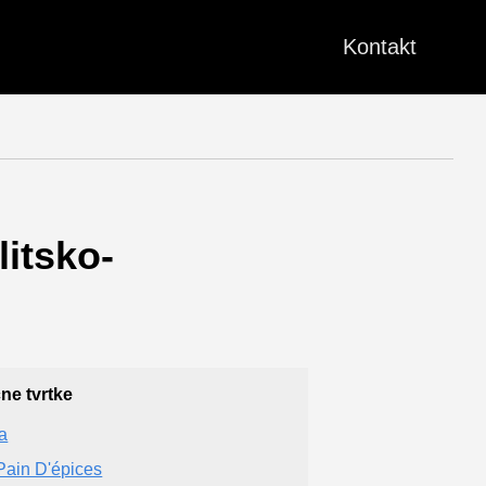
Kontakt
litsko-
čne tvrtke
ja
Pain D'épices