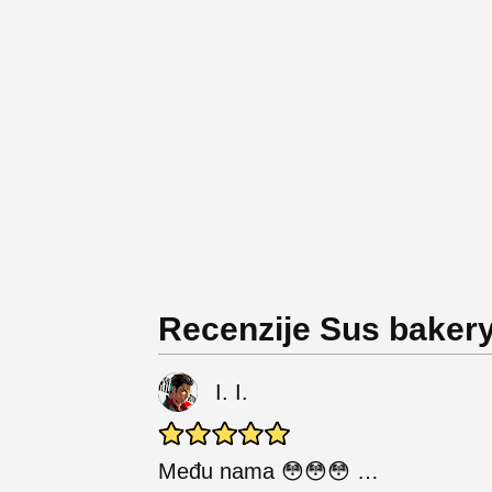
Recenzije Sus baker
I. I.
Među nama 😳😳😳 …