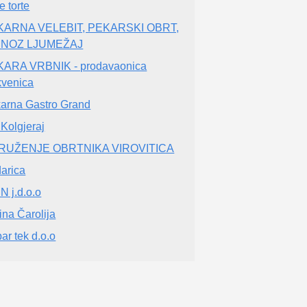
e torte
KARNA VELEBIT, PEKARSKI OBRT,
. NOZ LJUMEŽAJ
ARA VRBNIK - prodavaonica
kvenica
arna Gastro Grand
 Kolgjeraj
RUŽENJE OBRTNIKA VIROVITICA
darica
.N j.d.o.o
tina Čarolija
ar tek d.o.o