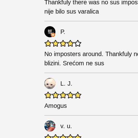
Thankfuly there was no sus impos
nije bilo sus varalica
P.
No imposters around. Thankfuly n
blizini. Srećom ne sus
L. J.
Amogus
v. u.