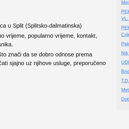
Moj
PE
VL
ca u Split (Splitsko-dalmatinska)
PEK
Cri
no vrijeme, popularno vrijeme, kontakt,
snika.
Pek
Nik
 što znači da se dobro odnose prema
ećati sjajno uz njihove usluge, preporučeno
UD
Bri
T.D
Mir
Dob