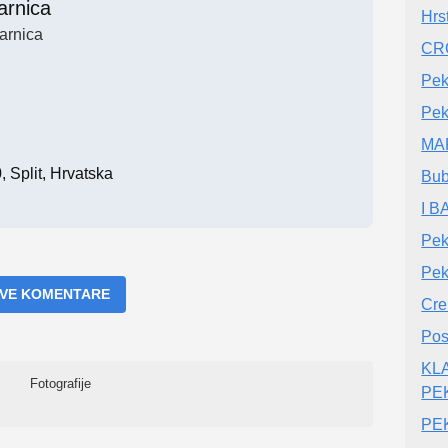
arnica
Hrs
arnica
CRO
Pek
Pek
MA
 Split, Hrvatska
Bub
I 
Pek
Pek
 SVE KOMENTARE
Cre
Pos
KLA
Fotografije
PE
PE