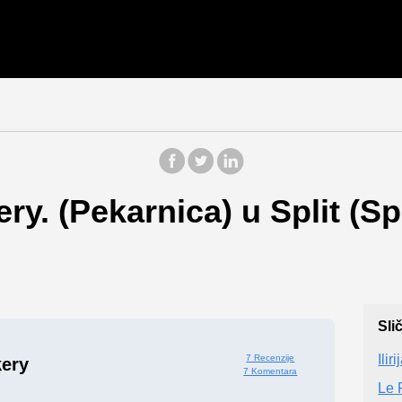
y. (Pekarnica) u Split (Sp
Sli
Iliri
7 Recenzije
ery
7 Komentara
Le 