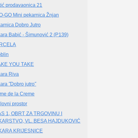
tić prodavaonica 21
-GO Mini pekarnica Žnjan
arnica Dobro Jutro
ara Babić - Šimunović 2 (P139)
RCELA
blin
BAKE YOU TAKE
ara Riva
ara ˝Dobro jutro˝
me de la Creme
lovni prostor
S 1, OBRT ZA TRGOVINU I
KARSTVO, VL. BESA HAJDUKOVIĆ
KARA KRIJESNICE