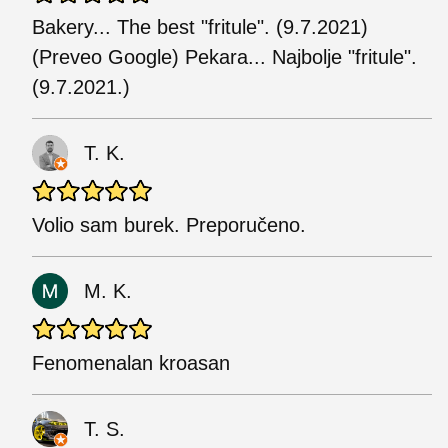
Bakery... The best "fritule". (9.7.2021)
(Preveo Google) Pekara... Najbolje "fritule".
(9.7.2021.)
T. K.
Volio sam burek. Preporučeno.
M. K.
Fenomenalan kroasan
T. S.