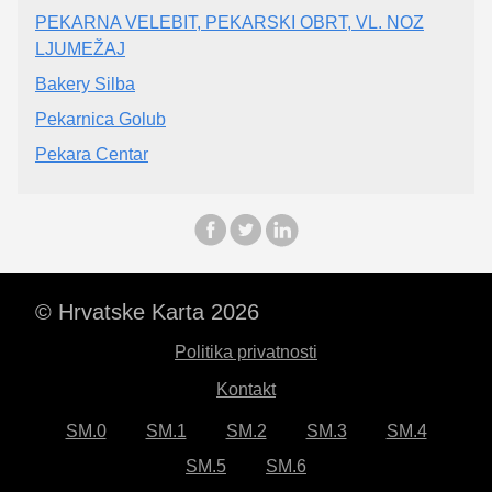
PEKARNA VELEBIT, PEKARSKI OBRT, VL. NOZ
LJUMEŽAJ
Bakery Silba
Pekarnica Golub
Pekara Centar
© Hrvatske Karta 2026
Politika privatnosti
Kontakt
SM.0
SM.1
SM.2
SM.3
SM.4
SM.5
SM.6