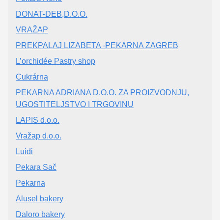
DONAT-DEB,D.O.O.
VRAŽAP
PREKPALAJ LIZABETA -PEKARNA ZAGREB
L’orchidée Pastry shop
Cukrárna
PEKARNA ADRIANA D.O.O. ZA PROIZVODNJU,
UGOSTITELJSTVO I TRGOVINU
LAPIS d.o.o.
Vražap d.o.o.
Luidi
Pekara Sač
Pekarna
Alusel bakery
Daloro bakery