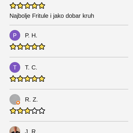
Najbolje Fritule i jako dobar kruh
P. H.
T. C.
R. Z.
J. R.