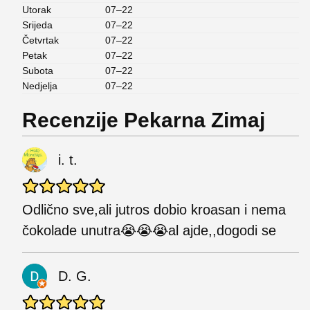
Utorak
07–22
Srijeda
07–22
Četvrtak
07–22
Petak
07–22
Subota
07–22
Nedjelja
07–22
Recenzije Pekarna Zimaj
i. t.
Odlično sve,ali jutros dobio kroasan i nema
čokolade unutra😭😭😭al ajde,,dogodi se
D. G.