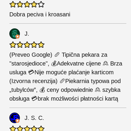
Dobra peciva i kroasani
J.
(Preveo Google) 🥖 Tipična pekara za
"starosjedioce", 💰Adekvatne cijene 🙎 Brza
usluga 💳Nije moguće plaćanje karticom
(Izvorna recenzija) 🥖Piekarnia typowa pod
„tubylców”, 💰 ceny odpowiednie 🙎 szybka
obsługa 💳brak możliwości płatności kartą
J. S. C.