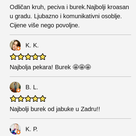
Odličan kruh, peciva i burek.Najbolji kroasan
u gradu. Ljubazno i komunikativni osoblje.
Cijene više nego povoljne.
K. K.
Najbolja pekara! Burek 🤩🤩🤩
B. L.
Najbolji burek od jabuke u Zadru!!
K. P.