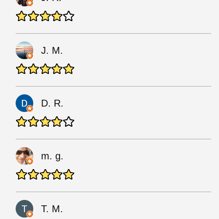
J. M.
D. R.
m. g.
T. M.