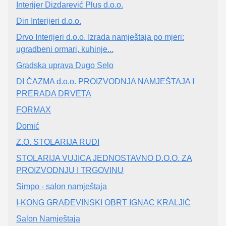
Interijer Dizdarević Plus d.o.o.
Din Interijeri d.o.o.
Drvo Interijeri d.o.o. Izrada namještaja po mjeri:
ugradbeni ormari, kuhinje...
Gradska uprava Dugo Selo
DI ČAZMA d.o.o. PROIZVODNJA NAMJEŠTAJA I
PRERADA DRVETA
FORMAX
Domić
Z.O. STOLARIJA RUDI
STOLARIJA VUJICA JEDNOSTAVNO D.O.O. ZA
PROIZVODNJU I TRGOVINU
Simpo - salon namještaja
I-KONG GRAĐEVINSKI OBRT IGNAC KRALJIĆ
Salon Namještaja