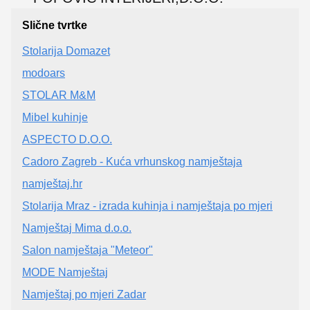
Slične tvrtke
Stolarija Domazet
modoars
STOLAR M&M
Mibel kuhinje
ASPECTO D.O.O.
Cadoro Zagreb - Kuća vrhunskog namještaja
namještaj.hr
Stolarija Mraz - izrada kuhinja i namještaja po mjeri
Namještaj Mima d.o.o.
Salon namještaja "Meteor"
MODE Namještaj
Namještaj po mjeri Zadar