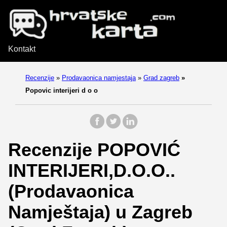
Kontakt
Recenzije
»
Prodavaonica namjestaja
»
Grad zagreb
»
Popovic interijeri d o o
Recenzije POPOVIĆ
INTERIJERI,D.O.O..
(Prodavaonica
Namještaja) u Zagreb