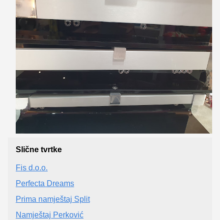
Slične tvrtke
Fis d.o.o.
Perfecta Dreams
Prima namještaj Split
Namještaj Perković