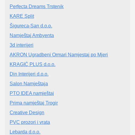
Perfecta Dreams Trstenik
KARE Split
Šigureca-San d.o.o.
Namještaj Ambyenta
3d interijeri
AKRON Ugradbeni Ormari Namjestaj po Mjeri
KRAGIĆ PLUS d.o.o.
Din Interijeri d.o.o.
Salon Namještaja
PTO IDEA namještaj
Prima namještaj Trogir
Creative Design
PVC prozori i vrata
Lebarda d.o.o.