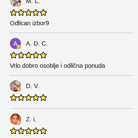
M. L.
Odlican izbor9
A. D. C.
Vrlo dobro osoblje i odlična ponuda
D. V.
Z. i.