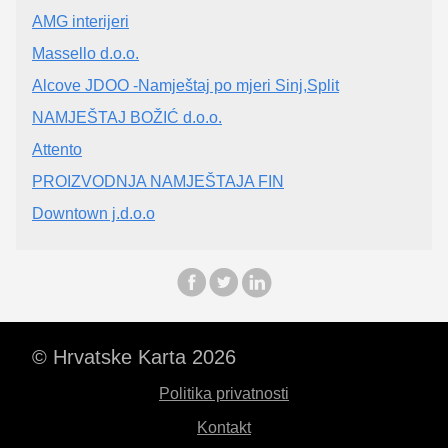
AMG interijeri
Massello d.o.o.
Alcove JDOO -Namještaj po mjeri Sinj,Split
NAMJEŠTAJ BOŽIĆ d.o.o.
Attento
PROIZVODNJA NAMJEŠTAJA FIN
Downtown j.d.o.o
© Hrvatske Karta 2026
Politika privatnosti
Kontakt