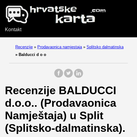
Kontakt
Recenzije
»
Prodavaonica namjestaja
»
Splitsko dalmatinska
»
Balducci d o o
Recenzije BALDUCCI
d.o.o.. (Prodavaonica
Namještaja) u Split
(Splitsko-dalmatinska).