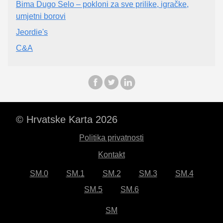
Bima Dugo Selo – pokloni za sve prilike, igračke,
umjetni borovi
Jeordie's
C&A
© Hrvatske Karta 2026
Politika privatnosti
Kontakt
SM.0
SM.1
SM.2
SM.3
SM.4
SM.5
SM.6
SM