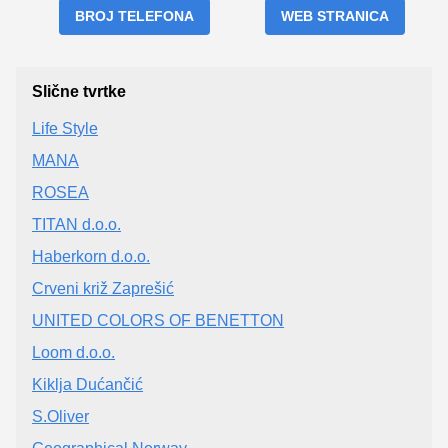
BROJ TELEFONA
WEB STRANICA
Slične tvrtke
Life Style
MANA
ROSEA
TITAN d.o.o.
Haberkorn d.o.o.
Crveni križ Zaprešić
UNITED COLORS OF BENETTON
Loom d.o.o.
Kiklja Dućančić
S.Oliver