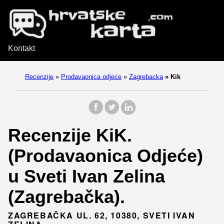
Kontakt
Recenzije
»
Prodavaonica odjece
»
Zagrebacka
»
Kik
Recenzije KiK.
(Prodavaonica Odjeće)
u Sveti Ivan Zelina
(Zagrebačka).
ZAGREBAČKA UL. 62, 10380, SVETI IVAN