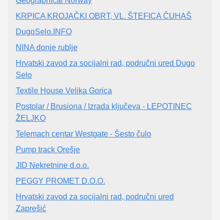
Geographical Norway
KRPICA KROJAČKI OBRT, VL. ŠTEFICA ČUHAŠ
DugoSelo.INFO
NINA donje rublje
Hrvatski zavod za socijalni rad, područni ured Dugo
Selo
Textile House Velika Gorica
Postolar / Brusiona / Izrada ključeva - LEPOTINEC
ŽELJKO
Telemach centar Westgate - Šesto čulo
Pump track Orešje
JID Nekretnine d.o.o.
PEGGY PROMET D.O.O.
Hrvatski zavod za socijalni rad, područni ured
Zaprešić