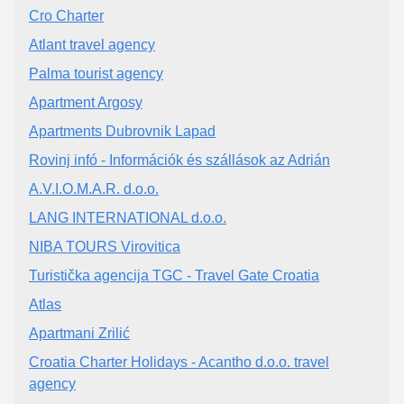
Cro Charter
Atlant travel agency
Palma tourist agency
Apartment Argosy
Apartments Dubrovnik Lapad
Rovinj infó - Információk és szállások az Adrián
A.V.I.O.M.A.R. d.o.o.
LANG INTERNATIONAL d.o.o.
NIBA TOURS Virovitica
Turistička agencija TGC - Travel Gate Croatia
Atlas
Apartmani Zrilić
Croatia Charter Holidays - Acantho d.o.o. travel
agency