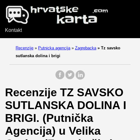
Kontakt
Recenzije
»
Putnicka agencija
»
Zagrebacka
»
Tz savsko
sutlanska dolina i brigi
Recenzije TZ SAVSKO
SUTLANSKA DOLINA I
BRIGI. (Putnička
Agencija) u Velika