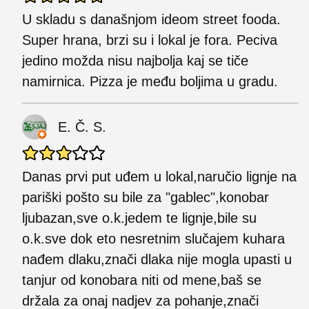
U skladu s današnjom ideom street fooda.
Super hrana, brzi su i lokal je fora. Peciva
jedino možda nisu najbolja kaj se tiče
namirnica. Pizza je među boljima u gradu.
E. Č. S.
Danas prvi put uđem u lokal,naručio lignje na
pariški pošto su bile za "gablec",konobar
ljubazan,sve o.k.jedem te lignje,bile su
o.k.sve dok eto nesretnim slučajem kuhara
nađem dlaku,znači dlaka nije mogla upasti u
tanjur od konobara niti od mene,baš se
držala za onaj nadjev za pohanje,znači