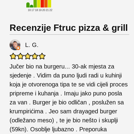
16
17
18
19
20
21
22
Recenzije Ftruc pizza & grill
L. G.
Jučer bio na burgeru... 30-ak mjesta za
sjedenje . Vidim da puno ljudi radi u kuhinji
koja je otvorenoga tipa te se vidi cijeli proces
pripreme i kuhanja . Imaju jako puno posla
za van . Burger je bio odličan , poslužen sa
krumpirićima . Jeo sam drayaged burger
(odležano meso) , te je bio nešto i skuplji
(59kn). Osoblje ljubazno . Preporuka