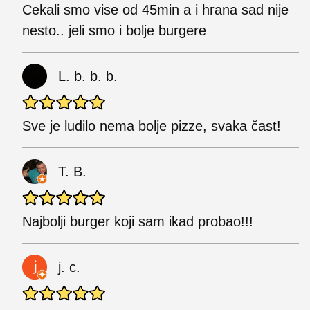
Cekali smo vise od 45min a i hrana sad nije
nesto.. jeli smo i bolje burgere
L. b. b. b.
Sve je ludilo nema bolje pizze, svaka čast!
T. B.
Najbolji burger koji sam ikad probao!!!
j. c.