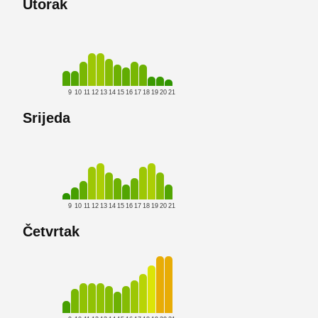
Utorak
9
10
11
12
13
14
15
16
17
18
19
20
21
Srijeda
9
10
11
12
13
14
15
16
17
18
19
20
21
Četvrtak