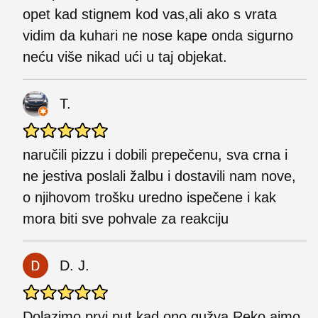
opet kad stignem kod vas,ali ako s vrata
vidim da kuhari ne nose kape onda sigurno
neću više nikad ući u taj objekat.
T.
naručili pizzu i dobili prepečenu, sva crna i
ne jestiva poslali žalbu i dostavili nam nove,
o njihovom trošku uredno ispečene i kak
mora biti sve pohvale za reakciju
D. J.
Dolazimo prvi put kad ono gužva.Reko ajmo