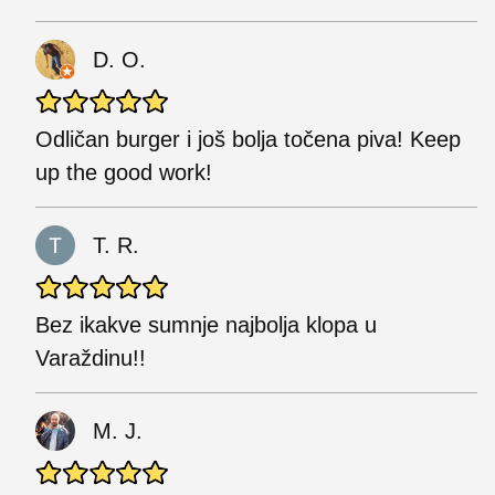
D. O.
Odličan burger i još bolja točena piva! Keep
up the good work!
T. R.
Bez ikakve sumnje najbolja klopa u
Varaždinu!!
M. J.