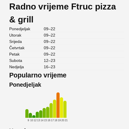
Radno vrijeme Ftruc pizza
& grill
Ponedjeljak
09–22
Utorak
09–22
Srijeda
09–22
Četvrtak
09–22
Petak
09–22
Subota
12–23
Nedjelja
16–23
Popularno vrijeme
Ponedjeljak
9
10
12
13
14
15
16
17
18
19
20
21