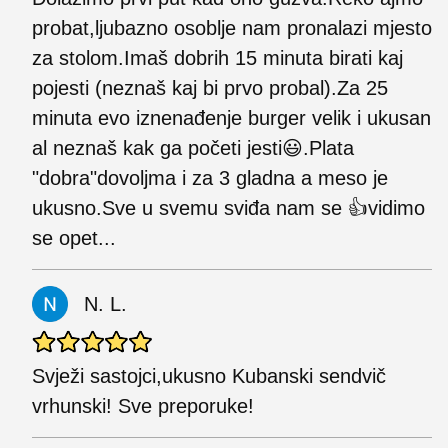
probat,ljubazno osoblje nam pronalazi mjesto
za stolom.Imaš dobrih 15 minuta birati kaj
pojesti (neznaš kaj bi prvo probal).Za 25
minuta evo iznenađenje burger velik i ukusan
al neznaš kak ga početi jesti😃.Plata
"dobra"dovoljma i za 3 gladna a meso je
ukusno.Sve u svemu sviđa nam se 👍vidimo
se opet...
N. L.
Svježi sastojci,ukusno Kubanski sendvič
vrhunski! Sve preporuke!