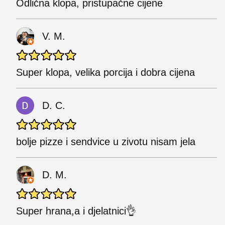
Odlična klopa, pristupačne cijene
V. M.
Super klopa, velika porcija i dobra cijena
D. C.
bolje pizze i sendvice u zivotu nisam jela
D. M.
Super hrana,a i djelatnici👌