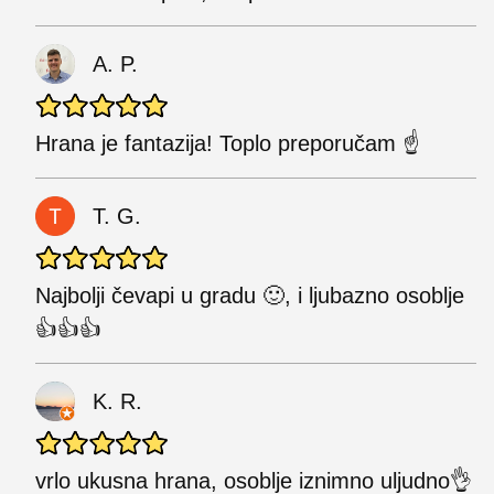
A. P.
Hrana je fantazija! Toplo preporučam ☝️
T. G.
Najbolji čevapi u gradu 🙂, i ljubazno osoblje
👍👍👍
K. R.
vrlo ukusna hrana, osoblje iznimno uljudno👌