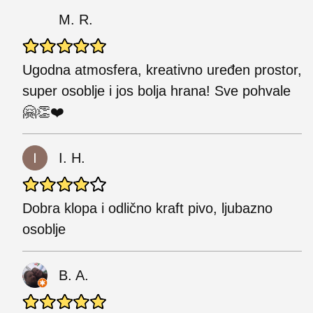
M. R.
Ugodna atmosfera, kreativno uređen prostor,
super osoblje i jos bolja hrana! Sve pohvale
🤗👏❤️
I. H.
Dobra klopa i odlično kraft pivo, ljubazno
osoblje
B. A.