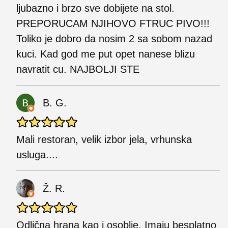
ljubazno i brzo sve dobijete na stol.
PREPORUCAM NJIHOVO FTRUC PIVO!!!
Toliko je dobro da nosim 2 sa sobom nazad
kuci. Kad god me put opet nanese blizu
navratit cu. NAJBOLJI STE
B. G.
Mali restoran, velik izbor jela, vrhunska
usluga....
Ž. R.
Odlična hrana kao i osoblje. Imaju besplatno