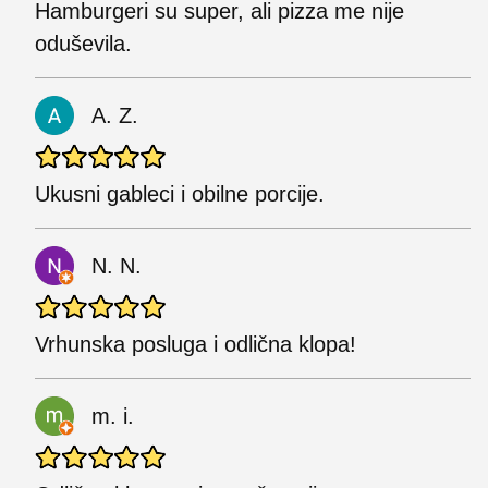
Hamburgeri su super, ali pizza me nije
oduševila.
A. Z.
Ukusni gableci i obilne porcije.
N. N.
Vrhunska posluga i odlična klopa!
m. i.