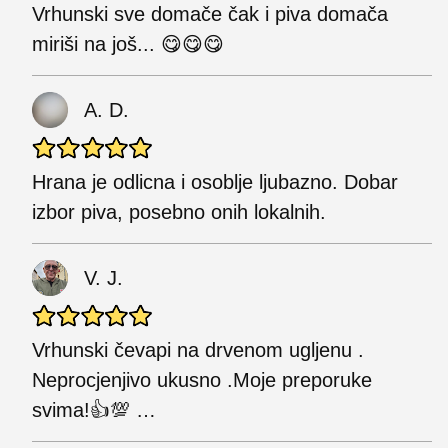
Vrhunski sve domače čak i piva domača
miriši na još... 😋😋😋
A. D.
Hrana je odlicna i osoblje ljubazno. Dobar
izbor piva, posebno onih lokalnih.
V. J.
Vrhunski čevapi na drvenom ugljenu .
Neprocjenjivo ukusno .Moje preporuke
svima!👍💯 …