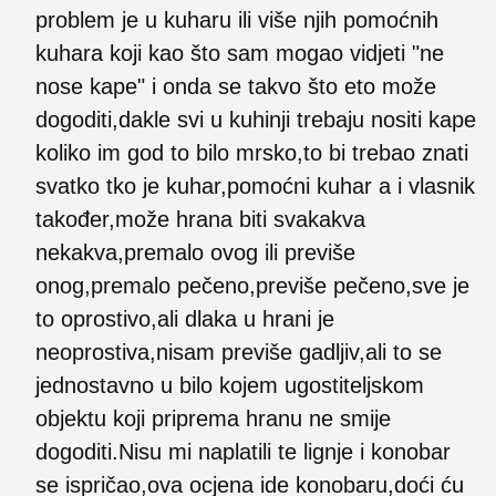
problem je u kuharu ili više njih pomoćnih
kuhara koji kao što sam mogao vidjeti "ne
nose kape" i onda se takvo što eto može
dogoditi,dakle svi u kuhinji trebaju nositi kape
koliko im god to bilo mrsko,to bi trebao znati
svatko tko je kuhar,pomoćni kuhar a i vlasnik
također,može hrana biti svakakva
nekakva,premalo ovog ili previše
onog,premalo pečeno,previše pečeno,sve je
to oprostivo,ali dlaka u hrani je
neoprostiva,nisam previše gadljiv,ali to se
jednostavno u bilo kojem ugostiteljskom
objektu koji priprema hranu ne smije
dogoditi.Nisu mi naplatili te lignje i konobar
se ispričao,ova ocjena ide konobaru,doći ću