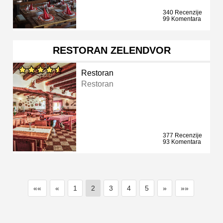
340 Recenzije
99 Komentara
RESTORAN ZELENDVOR
Restoran
Restoran
377 Recenzije
93 Komentara
««
«
1
2
3
4
5
»
»»