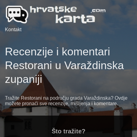
Kontakt
Recenzije i komentari
Restorani u Varaždinska
zupaniji
Tražite Restorani na području grada Varaždinska? Ovdje
možete pronaći sve recenzije, mišljenja i komentare.
Što tražite?