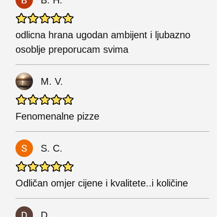
odlicna hrana ugodan ambijent i ljubazno
osoblje preporucam svima
M. V.
Fenomenalne pizze
S. C.
Odličan omjer cijene i kvalitete..i količine
D.