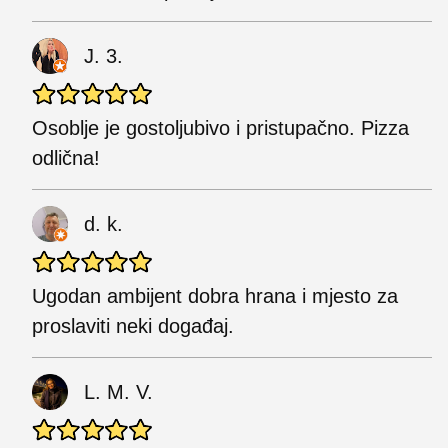
J. 3.
Osoblje je gostoljubivo i pristupačno. Pizza
odlična!
d. k.
Ugodan ambijent dobra hrana i mjesto za
proslaviti neki događaj.
L. M. V.