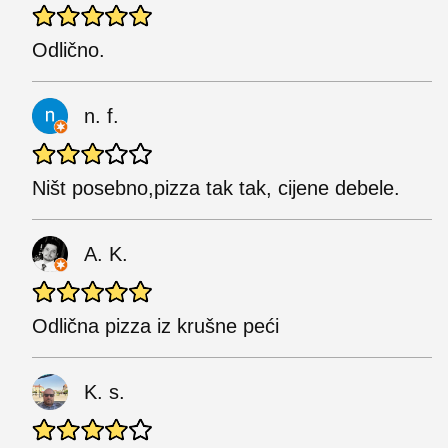
Odlično.
n. f.
Ništ posebno,pizza tak tak, cijene debele.
A. K.
Odlična pizza iz krušne peći
K. s.