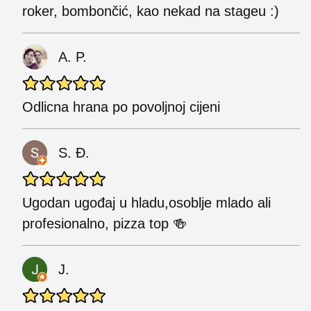
roker, bombončić, kao nekad na stageu :)
A. P.
Odlicna hrana po povoljnoj cijeni
S. Đ.
Ugodan ugođaj u hladu,osoblje mlado ali
profesionalno, pizza top 🍻
J.