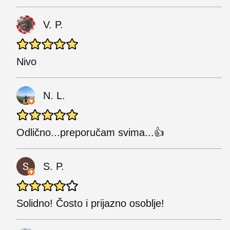
V. P.
Nivo
N. L.
Odlično...preporučam svima...👍
S. P.
Solidno! Čosto i prijazno osoblje!