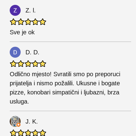
Z. l.
Sve je ok
D. D.
Odlično mjesto! Svratili smo po preporuci
prijatelja i nismo požalili. Ukusne i bogate
pizze, konobari simpatični i ljubazni, brza
usluga.
J. K.