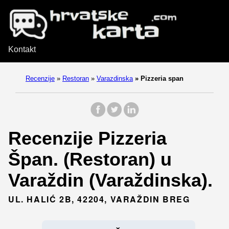
Kontakt
Recenzije
»
Restoran
»
Varazdinska
»
Pizzeria span
Recenzije Pizzeria
Špan. (Restoran) u
Varaždin (Varaždinska).
UL. HALIĆ 2B, 42204, VARAŽDIN BREG