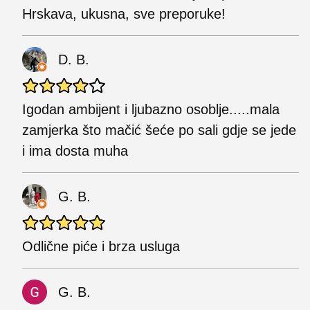
Hrskava, ukusna, sve preporuke!
D. B.
Igodan ambijent i ljubazno osoblje.....mala
zamjerka što mačić šeće po sali gdje se jede
i ima dosta muha
G. B.
Odlične piće i brza usluga
G. B.