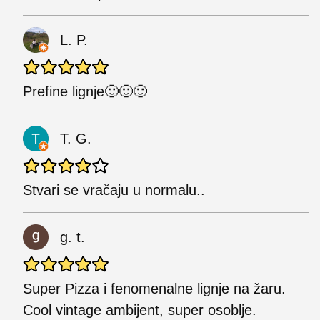
L. P.
Prefine lignje🙂🙂🙂
T. G.
Stvari se vračaju u normalu..
g. t.
Super Pizza i fenomenalne lignje na žaru.
Cool vintage ambijent, super osoblje.