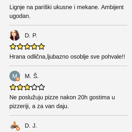
Lignje na pariški ukusne i mekane. Ambijent
ugodan.
D. P.
Hrana odlična,ljubazno osoblje sve pohvale!!
M. Š.
Ne poslužuju pizze nakon 20h gostima u
pizzeriji, a za van daju.
D. J.