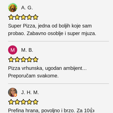
A. G.
Super Pizza, jedna od boljih koje sam
probao. Zabavno osoblje i super mjuza.
M. B.
Pizza vrhunska, ugodan ambijent...
Preporučam svakome.
J. H. M.
Prefina hrana, povoljno i brzo. Za 10👍