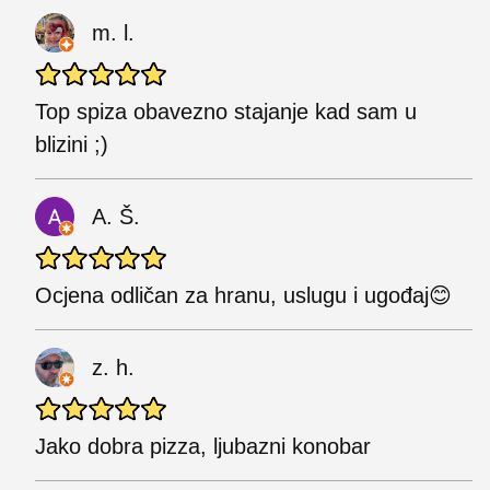
m. l.
Top spiza obavezno stajanje kad sam u
blizini ;)
A. Š.
Ocjena odličan za hranu, uslugu i ugođaj😊
z. h.
Jako dobra pizza, ljubazni konobar