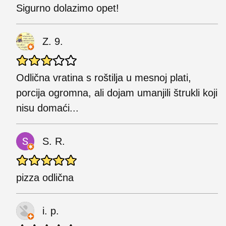
Sigurno dolazimo opet!
Z. 9.
Odlična vratina s roštilja u mesnoj plati,
porcija ogromna, ali dojam umanjili štrukli koji
nisu domaći...
S. R.
pizza odlična
i. p.