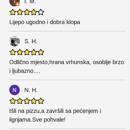
I. M.
Lijepo ugodno i dobra klopa
S. H.
Odlično mjesto,hrana vrhunska, osoblje brzo
i ljubazno....
N. H.
Išli na pizzu,a završili sa pećenjem i
lignjama.Sve pohvale!