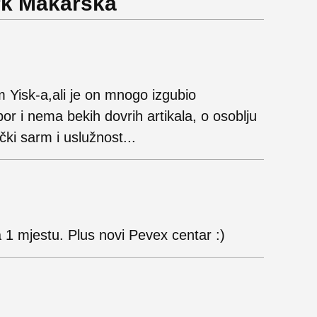
rk Makarska
 Yisk-a,ali je on mnogo izgubio
izbor i nema bekih dovrih artikala, o osoblju
čki sarm i uslužnost...
1 mjestu. Plus novi Pevex centar :)