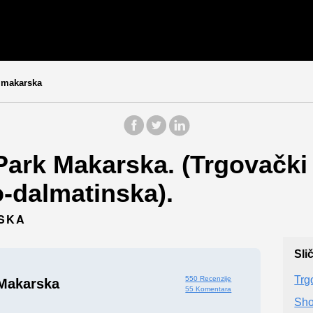
 makarska
Park Makarska. (Trgovački
-dalmatinska).
RSKA
Sli
Trg
550 Recenzije
 Makarska
55 Komentara
Sho