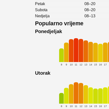
Petak
08–20
Subota
08–20
Nedjelja
08–13
Popularno vrijeme
Ponedjeljak
8
9
10
11
12
13
14
15
16
17
Utorak
8
9
10
11
12
13
14
15
16
17