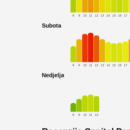
8
9
10
11
12
13
14
15
16
17
Subota
8
9
10
11
12
13
14
15
16
17
Nedjelja
8
9
10
11
12