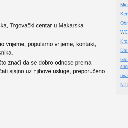
Mir
Kem
Obr
ska, Trgovački centar u Makarska
W
Kro
no vrijeme, popularno vrijeme, kontakt,
Dal
snika.
Glo
 što znači da se dobro odnose prema
sho
ećati sjajno uz njihove usluge, preporučeno
uva
NT