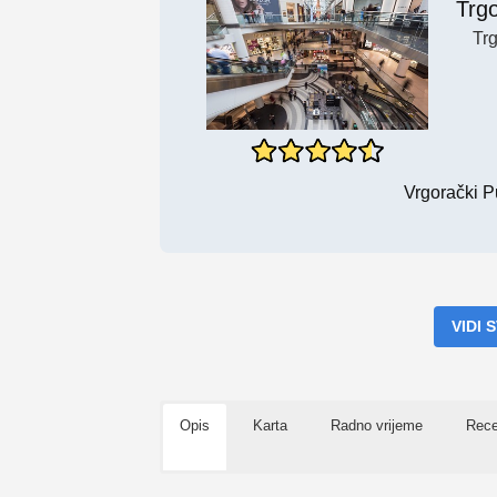
Trg
Tr
Vrgorački P
VIDI
Opis
Karta
Radno vrijeme
Rece