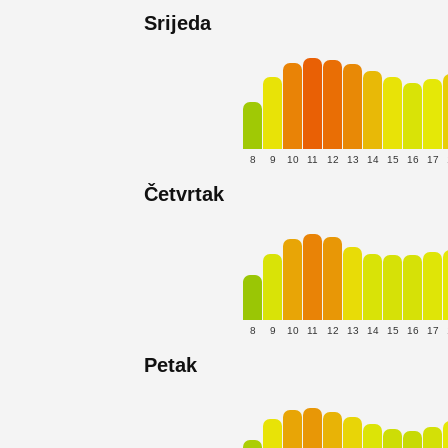
Srijeda
8
9
10
11
12
13
14
15
16
17
Četvrtak
8
9
10
11
12
13
14
15
16
17
Petak