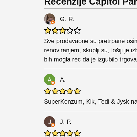
Recenzije Capitol Pa
G. R.
Sve prodavaone su pretrpane osim
renoviranjem, skuplji su, lošiji je 
bih mogla rec da je izgubilo trgova
A.
SuperKonzum, Kik, Tedi & Jysk na 
J. P.