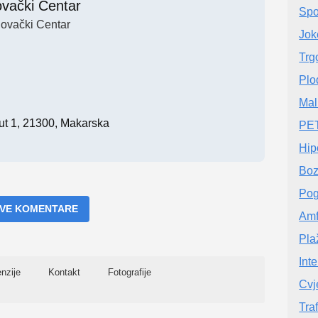
ovački Centar
Spo
govački Centar
Jok
Trg
Plo
Mall
ut 1, 21300, Makarska
PET
Hip
Boz
Pog
 SVE KOMENTARE
Amf
Pla
Int
nzije
Kontakt
Fotografije
Cvj
Tra