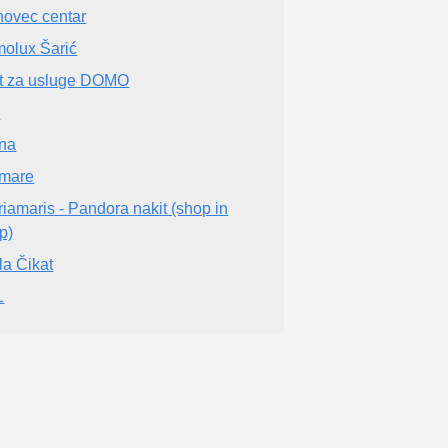
novec centar
olux Šarić
t za usluge DOMO
C
na
mare
riamaris - Pandora nakit (shop in
p)
la Čikat
L