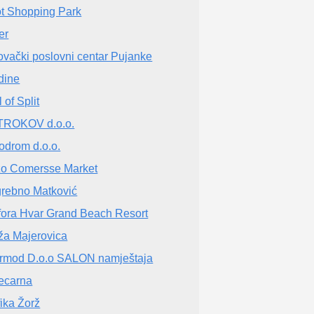
t Shopping Park
er
ovački poslovni centar Pujanke
dine
 of Split
ROKOV d.o.o.
odrom d.o.o.
o Comersse Market
rebno Matković
ora Hvar Grand Beach Resort
ža Majerovica
ermod D.o.o SALON namještaja
ecarna
fika Žorž