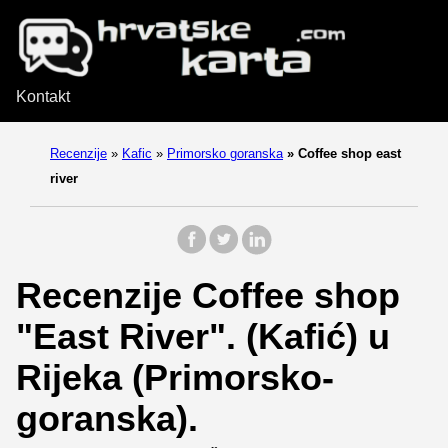
Kontakt
Recenzije
»
Kafic
»
Primorsko goranska
»
Coffee shop east
river
Recenzije Coffee shop
"East River". (Kafić) u
Rijeka (Primorsko-
goranska).