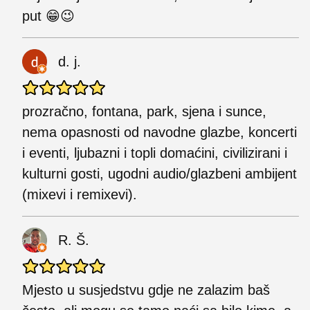
put 😁😉
d. j.
prozračno, fontana, park, sjena i sunce,
nema opasnosti od navodne glazbe, koncerti
i eventi, ljubazni i topli domaćini, civilizirani i
kulturni gosti, ugodni audio/glazbeni ambijent
(mixevi i remixevi).
R. Š.
Mjesto u susjedstvu gdje ne zalazim baš