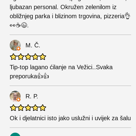
ljubazan personal. Okružen zelenilom iz
obližnjeg parka i blizinom trgovina, pizzeria👌
👀☕😉.
M. Č.
Tip-top lagano ćilanje na Vežici..Svaka
preporuka👍👍
R. P.
Ok i djelatnici isto jako uslužni i uvijek za šalu