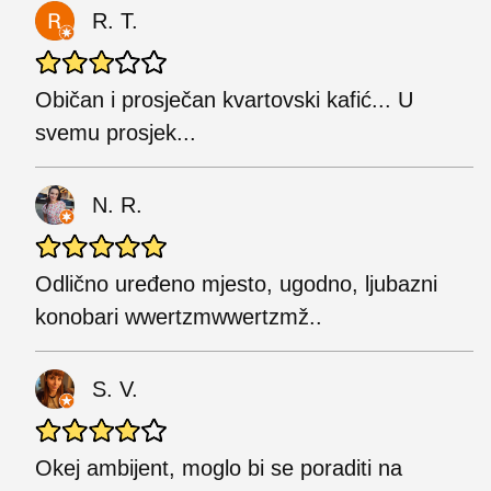
R. T.
Običan i prosječan kvartovski kafić... U
svemu prosjek...
N. R.
Odlično uređeno mjesto, ugodno, ljubazni
konobari wwertzmwwertzmž..
S. V.
Okej ambijent, moglo bi se poraditi na