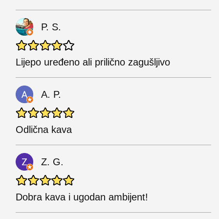
P. S.
Lijepo uređeno ali prilično zagušljivo
A. P.
Odlična kava
Z. G.
Dobra kava i ugodan ambijent!