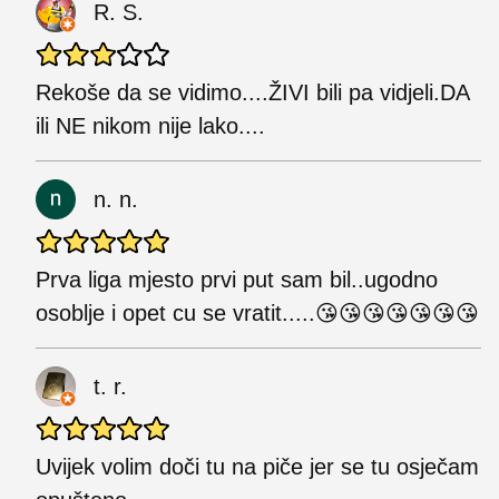
R. S.
Rekoše da se vidimo....ŽIVI bili pa vidjeli.DA
ili NE nikom nije lako....
n. n.
Prva liga mjesto prvi put sam bil..ugodno
osoblje i opet cu se vratit.....😘😘😘😘😘😘😘
t. r.
Uvijek volim doči tu na piče jer se tu osječam