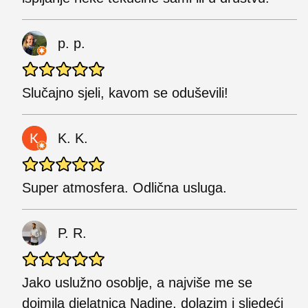
p. p.
Slučajno sjeli, kavom se oduševili!
K. K.
Super atmosfera. Odlična usluga.
P. R.
Jako uslužno osoblje, a najviše me se
dojmila djelatnica Nadine, dolazim i sljedeći