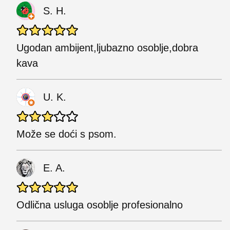
S. H.
Ugodan ambijent,ljubazno osoblje,dobra
kava
U. K.
Može se doći s psom.
E. A.
Odlična usluga osoblje profesionalno