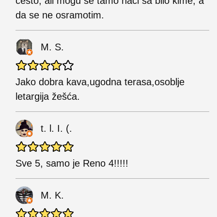
često, ali mogu se tamo naći sa bilo kime, a
da se ne osramotim.
M. S.
Jako dobra kava,ugodna terasa,osoblje
letargija žešća.
t. l. I. (.
Sve 5, samo je Reno 4!!!!!
M. K.