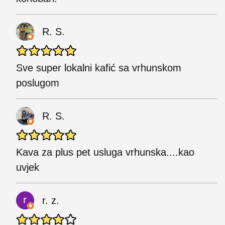
R. S.
Sve super lokalni kafić sa vrhunskom
poslugom
R. S.
Kava za plus pet usluga vrhunska....kao
uvjek
r. z.