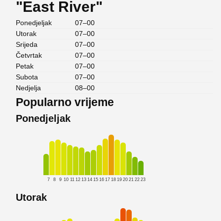
"East River"
Ponedjeljak
07–00
Utorak
07–00
Srijeda
07–00
Četvrtak
07–00
Petak
07–00
Subota
07–00
Nedjelja
08–00
Popularno vrijeme
Ponedjeljak
7
8
9
10
11
12
13
14
15
16
17
18
19
20
21
22
23
Utorak