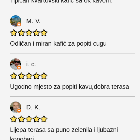
Tipičan kvartovski kafić sa ok kavom.
M. V.
Odličan i miran kafić za popiti cugu
i. c.
Ugodno mjesto za popiti kavu,dobra terasa
D. K.
Lijepa terasa sa puno zelenila i ljubazni
konobari.