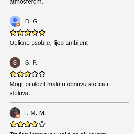
atmosferom.
D. G.
Odlicno osoblje, lijep ambijent
S. P.
Mogli bi ulozit malo u obnovu stolica i
stolova.
I. M. M.