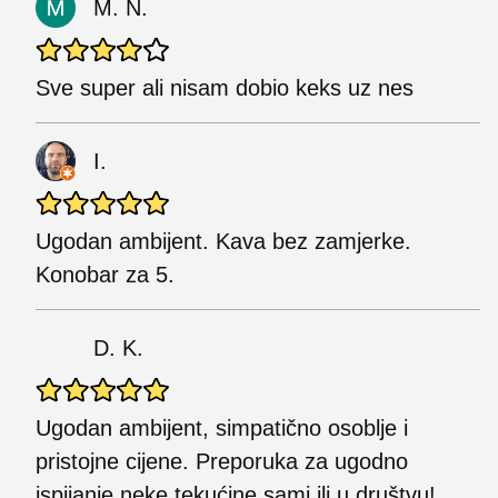
M. N.
Sve super ali nisam dobio keks uz nes
I.
Ugodan ambijent. Kava bez zamjerke.
Konobar za 5.
D. K.
Ugodan ambijent, simpatično osoblje i
pristojne cijene. Preporuka za ugodno
ispijanje neke tekućine sami ili u društvu!