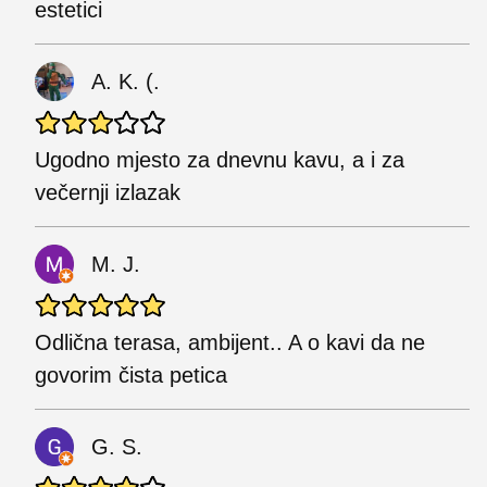
estetici
A. K. (.
Ugodno mjesto za dnevnu kavu, a i za
večernji izlazak
M. J.
Odlična terasa, ambijent.. A o kavi da ne
govorim čista petica
G. S.