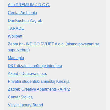
Alto PREMIUM J.D.O.O.
Centar Ambienta
DanKuchen Zagreb
TARADE
Wollbett
Zebra.hr - INDIGO SVIJET d.o.o. (nismo povezani sa
superzebra!)
Marsupia
D&T dizajn i uređenje interijera
Akord - Dubrava d.o.o.
Privatni studentski smještaj Knežija
Zagreb Creative Apartments - APP2
Centar Stolica
Vstyle Luxury Brand